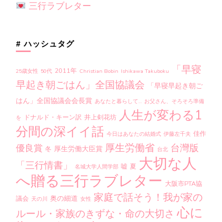
三行ラブレター
# ハッシュタグ
「早寝
2011年
25歳女性
50代
Christian Bobin
Ishikawa Takuboku
早起き朝ごはん」全国協議会
「早寝早起き朝ご
はん」全国協議会会長賞
あなたと暮らして…
お父さん、そろそろ準備
人生が変わる1
ドナルド・キーン訳
井上剣花坊
を
分間の深イイ話
佳作
今日はあなたの結婚式
伊藤左千夫
厚生労働省
台灣版
優良賞
厚生労働大臣賞
冬
台北
大切な人
「三行情書」
嘘
夏
名城大学人間学部
へ贈る三行ラブレター
大阪市PTA協
家庭で話そう！我が家の
奥の細道
議会
天の川
女性
心に
ルール・家族のきずな・命の大切さ