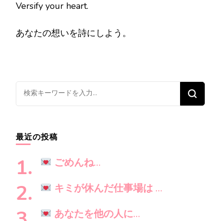
Versify your heart.
あなたの想いを詩にしよう。
な
に
か
お
最近の投稿
探
し
ごめんね…
で
す
キミが休んだ仕事場は …
か
?
あなたを他の人に…