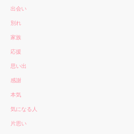
出会い
別れ
家族
応援
思い出
感謝
本気
気になる人
片思い