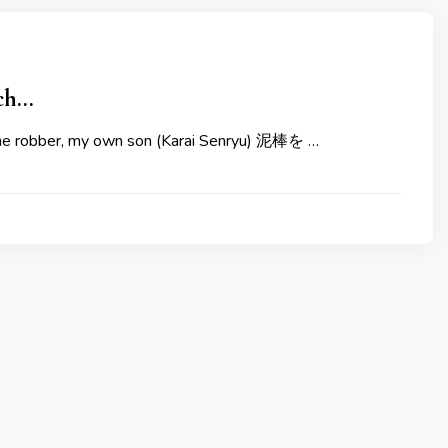
tch…
The robber, my own son (Karai Senryu) 泥棒を …