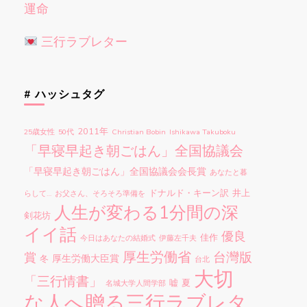
運命
三行ラブレター
# ハッシュタグ
2011年
25歳女性
50代
Christian Bobin
Ishikawa Takuboku
「早寝早起き朝ごはん」全国協議会
「早寝早起き朝ごはん」全国協議会会長賞
あなたと暮
ドナルド・キーン訳
井上
らして…
お父さん、そろそろ準備を
人生が変わる1分間の深
剣花坊
イイ話
優良
佳作
今日はあなたの結婚式
伊藤左千夫
厚生労働省
台灣版
賞
厚生労働大臣賞
冬
台北
大切
「三行情書」
嘘
夏
名城大学人間学部
な人へ贈る三行ラブレタ