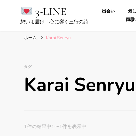
3-LINE
出会い
気
両思
想いよ届け！心に響く三行の詩
ホーム
Karai Senryu
タグ
Karai Senryu
1件の結果中1〜1件を表示中