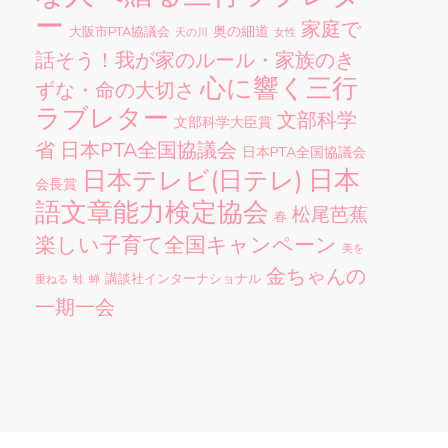
ー
家庭で
奥の細道
大阪市PTA協議会
天の川
女性
話そう！我が家のルール・家族のき
心に響く三行
ずな・命の大切さ
ラブレター
文部科学
文部科学大臣賞
省
日本PTA全国協議会
日本PTA全国協議会
日本
日本テレビ(日テレ)
会長賞
語文章能力検定協会
松尾芭蕉
春
楽しい子育て全国キャンペーン
美を
金ちゃんの
講談社インターナショナル
重ねる
蛙
蝉
一期一会