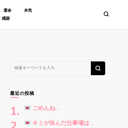
運命
本気
感謝
な
に
か
お
最近の投稿
探
し
ごめんね…
で
す
キミが休んだ仕事場は …