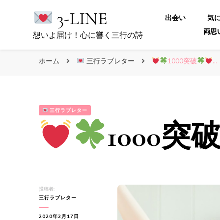
3-LINE
出会い
気
両思
想いよ届け！心に響く三行の詩
ホーム
三行ラブレター
1000突破
…
三行ラブレター
1000突
投稿者:
三行ラブレター
2020年2月17日