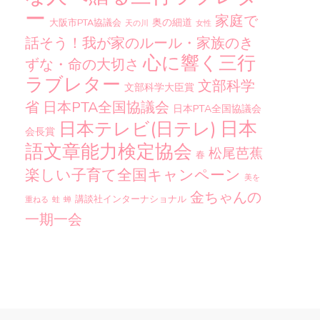
ー
家庭で
奥の細道
大阪市PTA協議会
天の川
女性
話そう！我が家のルール・家族のき
心に響く三行
ずな・命の大切さ
ラブレター
文部科学
文部科学大臣賞
省
日本PTA全国協議会
日本PTA全国協議会
日本
日本テレビ(日テレ)
会長賞
語文章能力検定協会
松尾芭蕉
春
楽しい子育て全国キャンペーン
美を
金ちゃんの
講談社インターナショナル
重ねる
蛙
蝉
一期一会