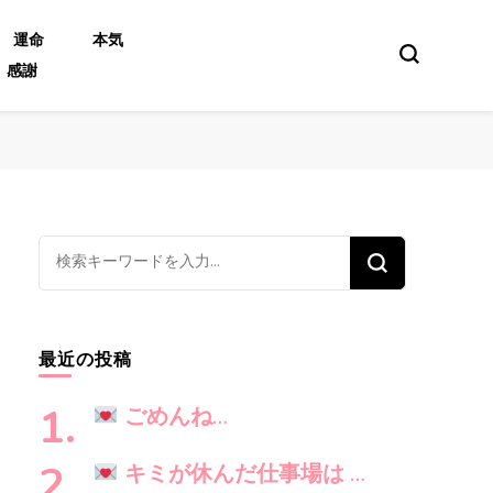
運命
本気
感謝
な
に
か
お
最近の投稿
探
し
ごめんね…
で
す
キミが休んだ仕事場は …