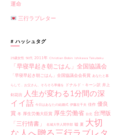
運命
三行ラブレター
# ハッシュタグ
2011年
25歳女性
50代
Christian Bobin
Ishikawa Takuboku
「早寝早起き朝ごはん」全国協議会
「早寝早起き朝ごはん」全国協議会会長賞
あなたと暮
ドナルド・キーン訳
井上
らして…
お父さん、そろそろ準備を
人生が変わる1分間の深
剣花坊
イイ話
優良
佳作
今日はあなたの結婚式
伊藤左千夫
厚生労働省
台灣版
賞
厚生労働大臣賞
冬
台北
大切
「三行情書」
嘘
夏
名城大学人間学部
な人へ贈る三行ラブレタ