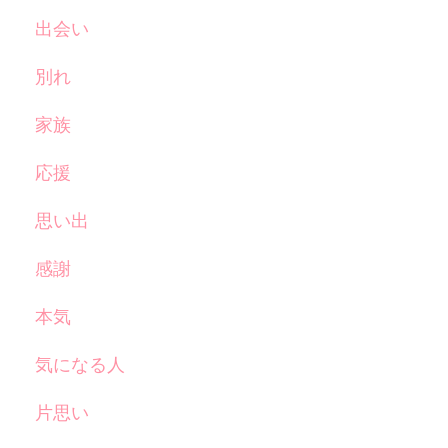
出会い
別れ
家族
応援
思い出
感謝
本気
気になる人
片思い