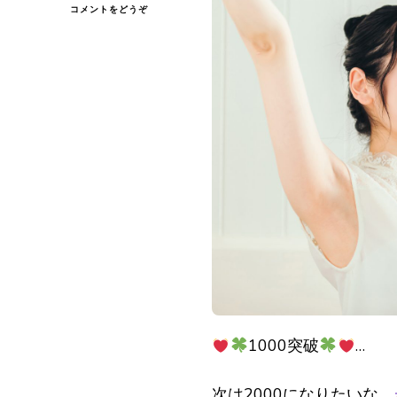
(
コメントをどうぞ
1000
突
破
…)
1000突破
…
次は2000になりたいな。