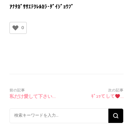
ｱﾅﾀｶﾞｻｻｴﾃｸﾚﾙｶﾗ･ﾀﾞｲｼﾞｮｳﾌﾞ
0
投
前の記事
次の記事
私だけ愛して下さい…
ｷﾞｭｯてして
…
稿
ナ
な
ビ
に
ゲ
か