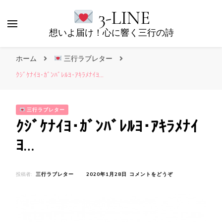
3-LINE
想いよ届け！心に響く三行の詩
ホーム
三行ラブレター
ｸｼﾞｹﾅｲﾖ･ｶﾞﾝﾊﾞﾚﾙﾖ･ｱｷﾗﾒﾅｲﾖ…
三行ラブレター
ｸｼﾞｹﾅｲﾖ･ｶﾞﾝﾊﾞﾚﾙﾖ･ｱｷﾗﾒﾅｲ
ﾖ…
(ｸ
投稿者:
三行ラブレター
2020年1月28日
コメントをどうぞ
ｼﾞ
ｹ
ﾅ
ｲ
ﾖ･