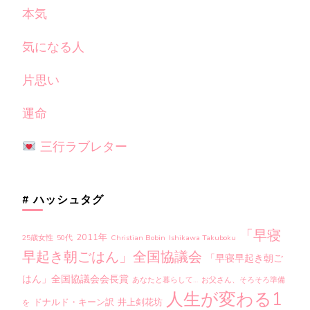
本気
気になる人
片思い
運命
三行ラブレター
# ハッシュタグ
「早寝
2011年
25歳女性
50代
Christian Bobin
Ishikawa Takuboku
早起き朝ごはん」全国協議会
「早寝早起き朝ご
はん」全国協議会会長賞
あなたと暮らして…
お父さん、そろそろ準備
人生が変わる1
ドナルド・キーン訳
井上剣花坊
を