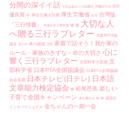
分間の深イイ話
佳作
今日はあなたの結婚式
伊藤左千夫
厚生労働省
台灣版
優良賞
厚生労働大臣賞
冬
台北
大切な人
「三行情書」
嘘
夏
名城大学人間学部
へ贈る三行ラブレター
大阪市PTA協
家庭で話そう！我が家の
奥の細道
議会
天の川
女性
心に
ルール・家族のきずな・命の大切さ
響く三行ラブレター
文
文部科学大臣賞
部科学省
日本PTA全国協議会
日本PTA全国協議
日本語
日本テレビ(日テレ)
会会長賞
文章能力検定協会
楽しい
松尾芭蕉
春
子育て全国キャンペーン
講談社
美を重ねる
蛙
蝉
金ちゃんの一期一会
インターナショナル