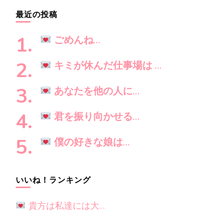
ー
お
シ
最近の投稿
探
ョ
し
ン
ごめんね…
で
す
キミが休んだ仕事場は …
か
?
あなたを他の人に…
君を振り向かせる…
僕の好きな娘は…
いいね！ランキング
貴方は私達には大…