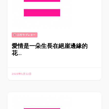
三行ラブレター
愛情是一朵生長在絕崖邊緣的
花…
2020年1月12日