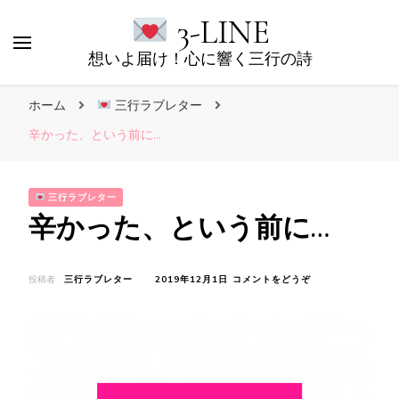
3-LINE
想いよ届け！心に響く三行の詩
ホーム
三行ラブレター
辛かった、という前に…
三行ラブレター
辛かった、という前に…
(辛
投稿者:
三行ラブレター
2019年12月1日
コメントをどうぞ
か
っ
た、
と
い
う
前