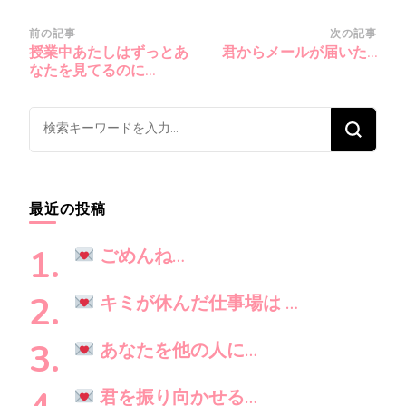
投
前の記事
次の記事
授業中あたしはずっとあ
君からメールが届いた…
稿
なたを見てるのに…
ナ
ビ
な
ゲ
に
ー
か
シ
お
最近の投稿
ョ
探
ン
し
ごめんね…
で
す
キミが休んだ仕事場は …
か
?
あなたを他の人に…
君を振り向かせる…