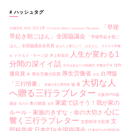
# ハッシュタグ
「早寝
2011年
25歳女性
50代
Christian Bobin
Ishikawa Takuboku
早起き朝ごはん」全国協議会
「早寝早起き朝ご
はん」全国協議会会長賞
あなたと暮らして…
お父さん、そろそろ準備
人生が変わる1
ドナルド・キーン訳
井上剣花坊
を
分間の深イイ話
佳作
今日はあなたの結婚式
伊藤左千夫
厚生労働省
台灣版
優良賞
厚生労働大臣賞
冬
台北
大切な人
「三行情書」
嘘
夏
名城大学人間学部
へ贈る三行ラブレター
大阪市PTA協
家庭で話そう！我が家の
奥の細道
議会
天の川
女性
心に
ルール・家族のきずな・命の大切さ
響く三行ラブレター
文
文部科学大臣賞
部科学省
日本PTA全国協議会
日本PTA全国協議