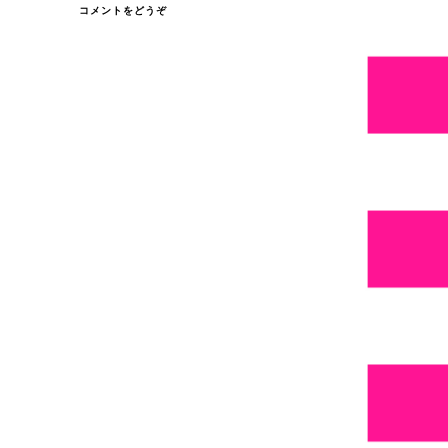
(記
コメントをどうぞ
念
日・
記
念
日
っ
て…)