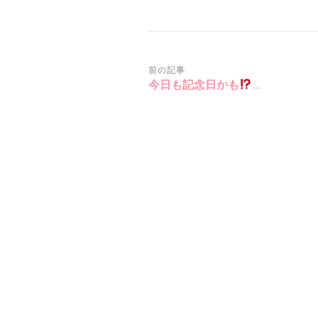
投
前の記事
今日も記念日かも
…
稿
ナ
ビ
ゲ
ー
シ
ョ
ン