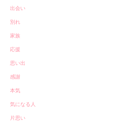
出会い
別れ
家族
応援
思い出
感謝
本気
気になる人
片思い