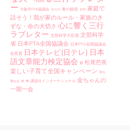
ー
家庭で
奥の細道
大阪市PTA協議会
天の川
女性
話そう！我が家のルール・家族のき
心に響く三行
ずな・命の大切さ
ラブレター
文部科学
文部科学大臣賞
省
日本PTA全国協議会
日本PTA全国協議会
日本
日本テレビ(日テレ)
会長賞
語文章能力検定協会
松尾芭蕉
春
楽しい子育て全国キャンペーン
美を
金ちゃんの
講談社インターナショナル
重ねる
蛙
蝉
一期一会