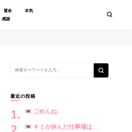
運命
本気
感謝
な
に
か
お
最近の投稿
探
し
ごめんね…
で
す
キミが休んだ仕事場は …