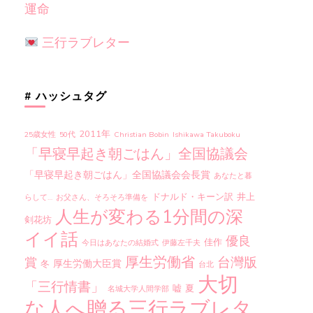
運命
三行ラブレター
# ハッシュタグ
2011年
25歳女性
50代
Christian Bobin
Ishikawa Takuboku
「早寝早起き朝ごはん」全国協議会
「早寝早起き朝ごはん」全国協議会会長賞
あなたと暮
ドナルド・キーン訳
井上
らして…
お父さん、そろそろ準備を
人生が変わる1分間の深
剣花坊
イイ話
優良
佳作
今日はあなたの結婚式
伊藤左千夫
厚生労働省
台灣版
賞
厚生労働大臣賞
冬
台北
大切
「三行情書」
嘘
夏
名城大学人間学部
な人へ贈る三行ラブレタ