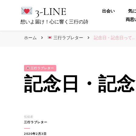
3-LINE
出会い
気
両思
想いよ届け！心に響く三行の詩
ホーム
三行ラブレター
記念日・記念日って…
三行ラブレター
記念日・記念
投稿者:
三行ラブレター
2020年2月3日