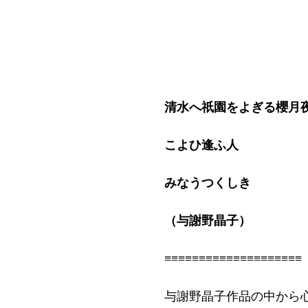
清水へ祇園をよぎる櫻月
こよひ逢ふ人
みなうつくしき
（与謝野晶子）
≡≡≡≡≡≡≡≡≡≡≡≡≡≡≡≡≡≡≡≡
与謝野晶子作品の中から心