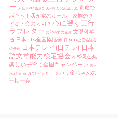
ー
家庭で
奥の細道
大阪市PTA協議会
天の川
女性
話そう！我が家のルール・家族のき
心に響く三行
ずな・命の大切さ
ラブレター
文部科学
文部科学大臣賞
省
日本PTA全国協議会
日本PTA全国協議会
日本
日本テレビ(日テレ)
会長賞
語文章能力検定協会
松尾芭蕉
春
楽しい子育て全国キャンペーン
美を
金ちゃんの
講談社インターナショナル
重ねる
蛙
蝉
一期一会