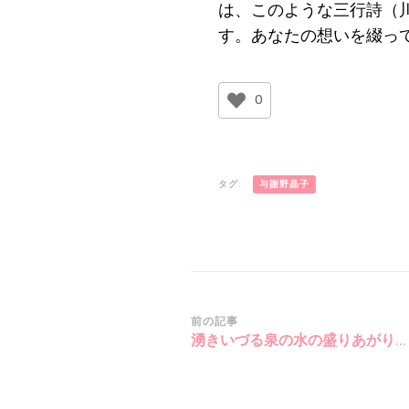
は、このような三行詩（
す。あなたの想いを綴っ
0
タグ:
与謝野晶子
投
前の記事
湧きいづる泉の水の盛りあがり…
稿
ナ
ビ