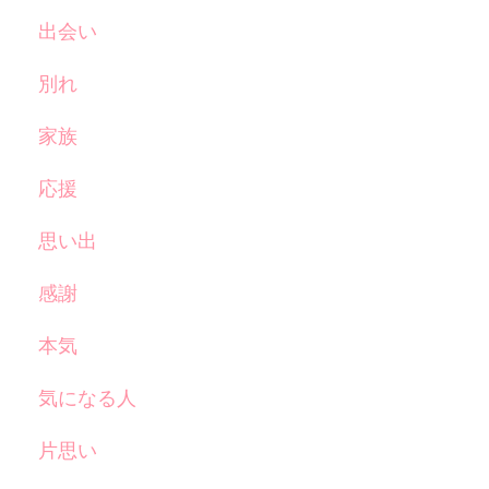
出会い
別れ
家族
応援
思い出
感謝
本気
気になる人
片思い