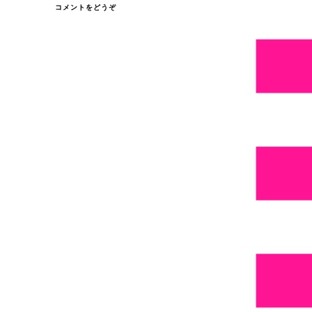
(清
コメントをどうぞ
水
へ
祇
園
を
よ
ぎ
る
櫻
月
夜…)