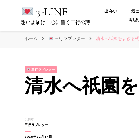
3-LINE
出会い
気
両思
想いよ届け！心に響く三行の詩
ホーム
三行ラブレター
清水へ祇園をよぎる櫻
三行ラブレター
清水へ祇園を
投稿者:
三行ラブレター
2019年12月17日