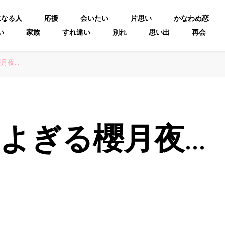
になる人
応援
会いたい
片思い
かなわぬ恋
い
家族
すれ違い
別れ
思い出
再会
月夜…
よぎる櫻月夜…