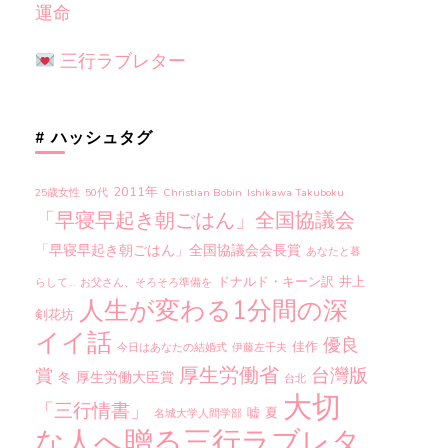
運命
三行ラブレター
# ハッシュタグ
2011年
25歳女性
50代
Christian Bobin
Ishikawa Takuboku
「早寝早起き朝ごはん」全国協議会
「早寝早起き朝ごはん」全国協議会会長賞
あなたと暮
ドナルド・キーン訳
井上
らして…
お父さん、そろそろ準備を
人生が変わる1分間の深
剣花坊
イイ話
優良
佳作
今日はあなたの結婚式
伊藤左千夫
厚生労働省
台灣版
賞
厚生労働大臣賞
冬
台北
大切
「三行情書」
嘘
夏
名城大学人間学部
な人へ贈る三行ラブレタ