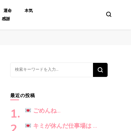
運命
本気
感謝
な
に
か
お
最近の投稿
探
し
ごめんね…
で
す
キミが休んだ仕事場は …