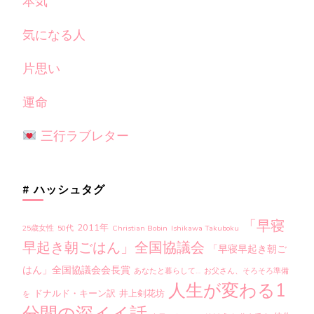
本気
気になる人
片思い
運命
三行ラブレター
# ハッシュタグ
「早寝
2011年
25歳女性
50代
Christian Bobin
Ishikawa Takuboku
早起き朝ごはん」全国協議会
「早寝早起き朝ご
はん」全国協議会会長賞
あなたと暮らして…
お父さん、そろそろ準備
人生が変わる1
ドナルド・キーン訳
井上剣花坊
を