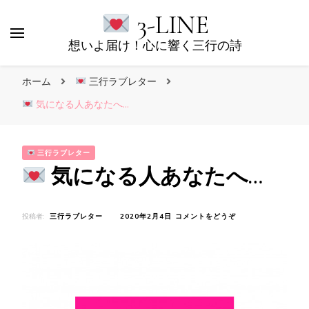
3-LINE
想いよ届け！心に響く三行の詩
ホーム
三行ラブレター
気になる人あなたへ…
三行ラブレター
気になる人あなたへ…
(
投稿者:
三行ラブレター
2020年2月4日
コメントをどうぞ
気
に
な
る
人
あ