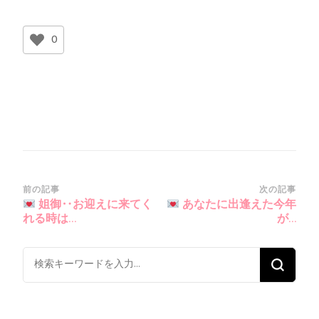
0
投
前の記事
次の記事
姐御‥お迎えに来てく
あなたに出逢えた今年
稿
れる時は…
が…
ナ
ビ
な
ゲ
に
ー
か
シ
お