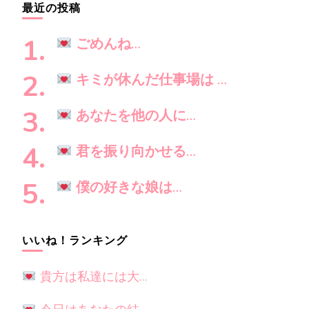
最近の投稿
ョ
探
ン
し
ごめんね…
で
す
キミが休んだ仕事場は …
か
?
あなたを他の人に…
君を振り向かせる…
僕の好きな娘は…
いいね！ランキング
貴方は私達には大…