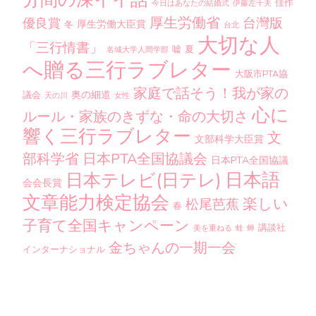
分間の深イイ話
佳作
今日はあなたの結婚式
伊藤左千夫
厚生労働省
台灣版
優良賞
厚生労働大臣賞
冬
台北
大切な人
「三行情書」
嘘
夏
名城大学人間学部
へ贈る三行ラブレター
大阪市PTA協
家庭で話そう！我が家の
奥の細道
議会
天の川
女性
心に
ルール・家族のきずな・命の大切さ
響く三行ラブレター
文
文部科学大臣賞
部科学省
日本PTA全国協議会
日本PTA全国協議
日本語
日本テレビ(日テレ)
会会長賞
文章能力検定協会
楽しい
松尾芭蕉
春
子育て全国キャンペーン
講談社
美を重ねる
蛙
蝉
金ちゃんの一期一会
インターナショナル