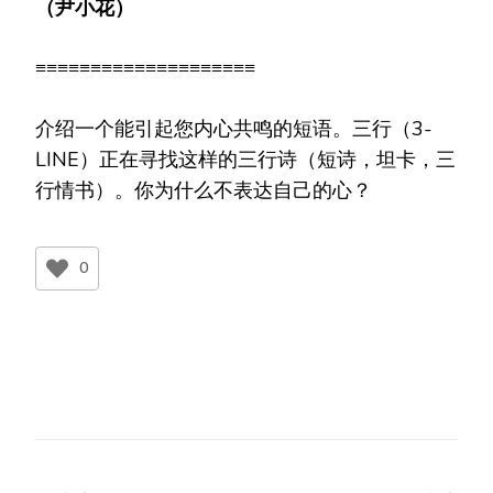
（尹小花）
≡≡≡≡≡≡≡≡≡≡≡≡≡≡≡≡≡≡≡≡
介绍一个能引起您内心共鸣的短语。三行（3-
LINE）正在寻找这样的三行诗（短诗，坦卡，三
行情书）。你为什么不表达自己的心？
0