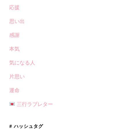
応援
思い出
感謝
本気
気になる人
片思い
運命
三行ラブレター
# ハッシュタグ