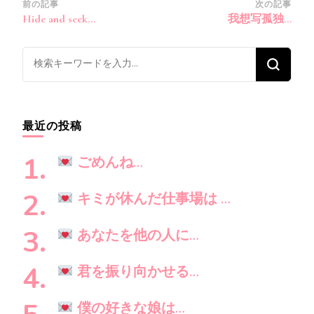
投
前の記事
次の記事
Hide and seek…
我想写孤独…
稿
ナ
な
ビ
に
ゲ
か
ー
お
シ
最近の投稿
探
ョ
し
ン
ごめんね…
で
す
キミが休んだ仕事場は …
か
?
あなたを他の人に…
君を振り向かせる…
僕の好きな娘は…