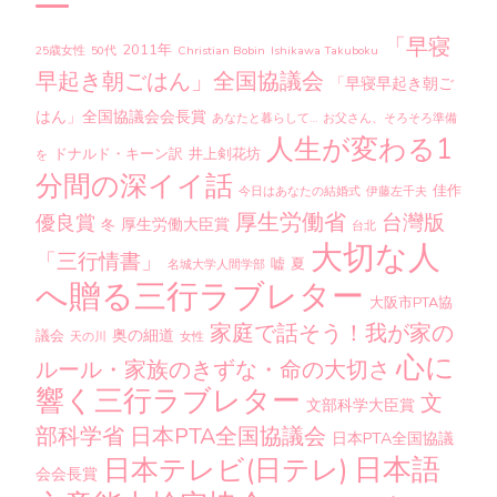
「早寝
2011年
25歳女性
50代
Christian Bobin
Ishikawa Takuboku
早起き朝ごはん」全国協議会
「早寝早起き朝ご
はん」全国協議会会長賞
あなたと暮らして…
お父さん、そろそろ準備
人生が変わる1
ドナルド・キーン訳
井上剣花坊
を
分間の深イイ話
佳作
今日はあなたの結婚式
伊藤左千夫
厚生労働省
台灣版
優良賞
厚生労働大臣賞
冬
台北
大切な人
「三行情書」
嘘
夏
名城大学人間学部
へ贈る三行ラブレター
大阪市PTA協
家庭で話そう！我が家の
奥の細道
議会
天の川
女性
心に
ルール・家族のきずな・命の大切さ
響く三行ラブレター
文
文部科学大臣賞
部科学省
日本PTA全国協議会
日本PTA全国協議
日本語
日本テレビ(日テレ)
会会長賞