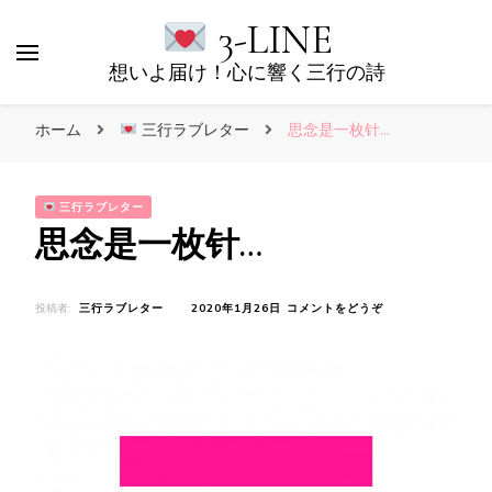
3-LINE
想いよ届け！心に響く三行の詩
ホーム
三行ラブレター
思念是一枚针…
三行ラブレター
思念是一枚针…
(思
投稿者:
三行ラブレター
2020年1月26日
コメントをどうぞ
念
是
一
枚
针…)