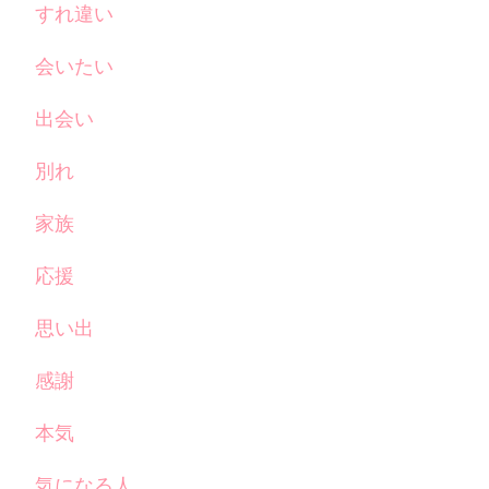
すれ違い
会いたい
出会い
別れ
家族
応援
思い出
感謝
本気
気になる人