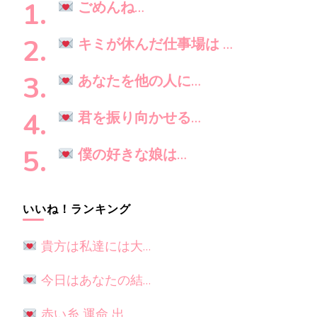
し
ン
ごめんね…
で
す
キミが休んだ仕事場は …
か
?
あなたを他の人に…
君を振り向かせる…
僕の好きな娘は…
いいね！ランキング
貴方は私達には大…
今日はあなたの結…
赤い糸 運命 出…