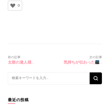
0
投
前の記事
次の記事
太鼓の達人様…
気持ちが伝わった
…
稿
ナ
な
ビ
に
ゲ
か
ー
お
シ
最近の投稿
探
ョ