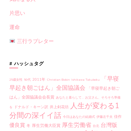
片思い
運命
三行ラブレター
# ハッシュタグ
「早寝
2011年
25歳女性
50代
Christian Bobin
Ishikawa Takuboku
早起き朝ごはん」全国協議会
「早寝早起き朝ご
はん」全国協議会会長賞
あなたと暮らして…
お父さん、そろそろ準備
人生が変わる1
ドナルド・キーン訳
井上剣花坊
を
分間の深イイ話
佳作
今日はあなたの結婚式
伊藤左千夫
厚生労働省
台灣版
優良賞
厚生労働大臣賞
冬
台北