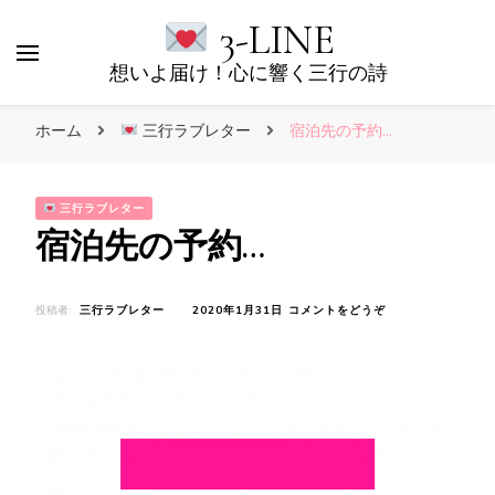
3-LINE
想いよ届け！心に響く三行の詩
ホーム
三行ラブレター
宿泊先の予約…
三行ラブレター
宿泊先の予約…
(宿
投稿者:
三行ラブレター
2020年1月31日
コメントをどうぞ
泊
先
の
予
約…)