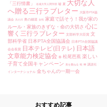
大切な人
「三行情書」
嘘
夏
名城大学人間学部
へ贈る三行ラブレター
大阪市PTA協
家庭で話そう！我が家の
奥の細道
議会
天の川
女性
心に
ルール・家族のきずな・命の大切さ
響く三行ラブレター
文
文部科学大臣賞
部科学省
日本PTA全国協議会
日本PTA全国協議
日本語
日本テレビ(日テレ)
会会長賞
文章能力検定協会
楽しい
松尾芭蕉
春
子育て全国キャンペーン
講談社
美を重ねる
蛙
蝉
金ちゃんの一期一会
インターナショナル
おすすめ記事