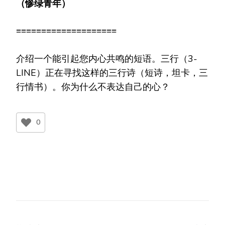
（惨
绿
青年）
≡≡≡≡≡≡≡≡≡≡≡≡≡≡≡≡≡≡≡≡
介绍一个能引起您内心共鸣的短语。三行（3-
LINE）正在寻找这样的三行诗（短诗，坦卡，三
行情书）。你为什么不表达自己的心？
0