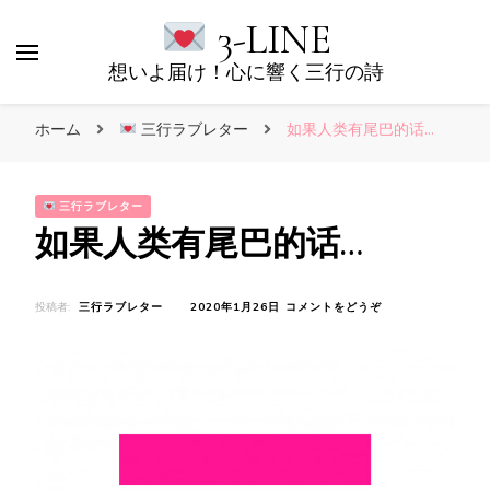
3-LINE
想いよ届け！心に響く三行の詩
ホーム
三行ラブレター
如果人类有尾巴的话…
三行ラブレター
如果人类有尾巴的话…
(如
投稿者:
三行ラブレター
2020年1月26日
コメントをどうぞ
果
人
类
有
尾
巴
的
话…)