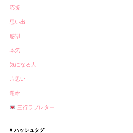
応援
思い出
感謝
本気
気になる人
片思い
運命
三行ラブレター
# ハッシュタグ