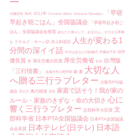
「早寝
2011年
25歳女性
50代
Christian Bobin
Ishikawa Takuboku
早起き朝ごはん」全国協議会
「早寝早起き朝ご
はん」全国協議会会長賞
あなたと暮らして…
お父さん、そろそろ準備
人生が変わる1
ドナルド・キーン訳
井上剣花坊
を
分間の深イイ話
佳作
今日はあなたの結婚式
伊藤左千夫
厚生労働省
台灣版
優良賞
厚生労働大臣賞
冬
台北
大切な人
「三行情書」
嘘
夏
名城大学人間学部
へ贈る三行ラブレター
大阪市PTA協
家庭で話そう！我が家の
奥の細道
議会
天の川
女性
心に
ルール・家族のきずな・命の大切さ
響く三行ラブレター
文
文部科学大臣賞
部科学省
日本PTA全国協議会
日本PTA全国協議
日本語
日本テレビ(日テレ)
会会長賞