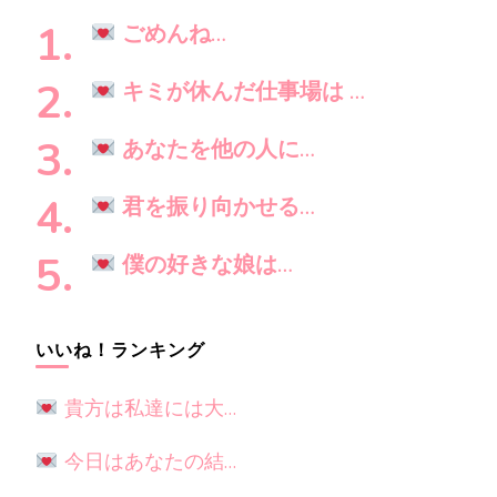
ン
し
ごめんね…
で
す
キミが休んだ仕事場は …
か
?
あなたを他の人に…
君を振り向かせる…
僕の好きな娘は…
いいね！ランキング
貴方は私達には大…
今日はあなたの結…