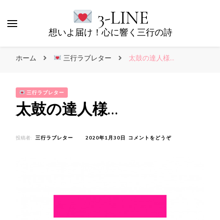
3-LINE
想いよ届け！心に響く三行の詩
ホーム
三行ラブレター
太鼓の達人様…
三行ラブレター
太鼓の達人様…
(太
投稿者:
三行ラブレター
2020年1月30日
コメントをどうぞ
鼓
の
達
人
様…)