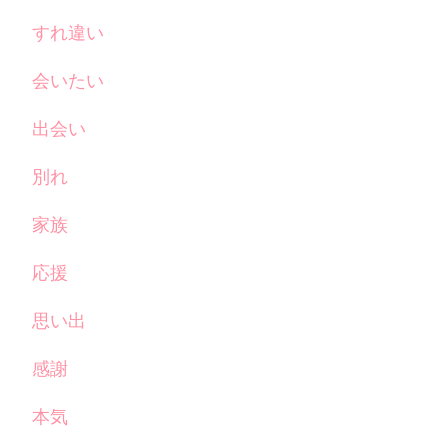
すれ違い
会いたい
出会い
別れ
家族
応援
思い出
感謝
本気