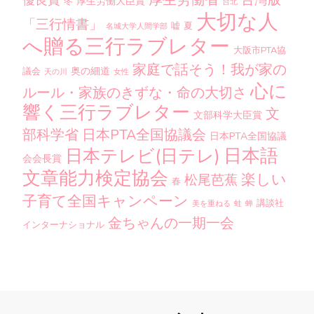
台灣版
優良賞
厚生労働大臣賞
冬
台北
大切な人
「三行情書」
嘘
夏
名城大学人間学部
へ贈る三行ラブレター
大阪市PTA協
家庭で話そう！我が家の
奥の細道
議会
天の川
女性
心に
ルール・家族のきずな・命の大切さ
響く三行ラブレター
文
文部科学大臣賞
部科学省
日本PTA全国協議会
日本PTA全国協議
日本語
日本テレビ(日テレ)
会会長賞
文章能力検定協会
楽しい
松尾芭蕉
春
子育て全国キャンペーン
講談社
美を重ねる
蛙
蝉
金ちゃんの一期一会
インターナショナル