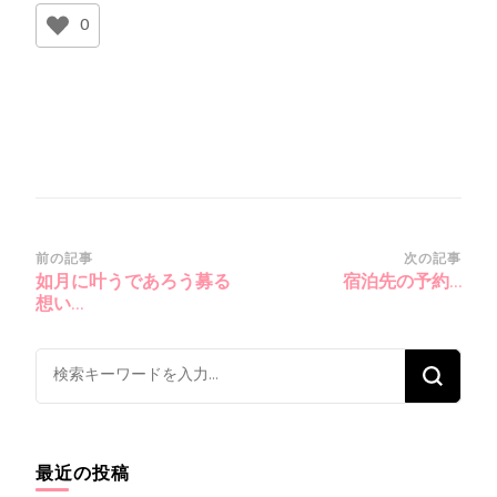
0
投
前の記事
次の記事
如月に叶うであろう募る
宿泊先の予約…
稿
想い…
ナ
ビ
な
ゲ
に
ー
か
シ
お
最近の投稿
ョ
探