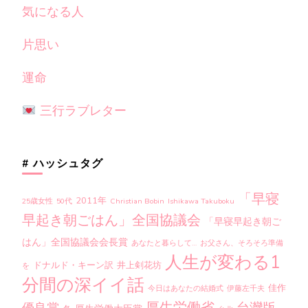
気になる人
片思い
運命
三行ラブレター
# ハッシュタグ
「早寝
2011年
25歳女性
50代
Christian Bobin
Ishikawa Takuboku
早起き朝ごはん」全国協議会
「早寝早起き朝ご
はん」全国協議会会長賞
あなたと暮らして…
お父さん、そろそろ準備
人生が変わる1
ドナルド・キーン訳
井上剣花坊
を
分間の深イイ話
佳作
今日はあなたの結婚式
伊藤左千夫
厚生労働省