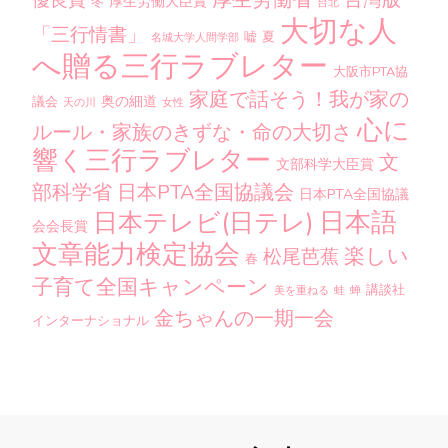
台灣版
優良賞
厚生労働大臣賞
冬
台北
大切な人
「三行情書」
嘘
夏
名城大学人間学部
へ贈る三行ラブレター
大阪市PTA協
家庭で話そう！我が家の
奥の細道
議会
天の川
女性
心に
ルール・家族のきずな・命の大切さ
響く三行ラブレター
文
文部科学大臣賞
部科学省
日本PTA全国協議会
日本PTA全国協議
日本語
日本テレビ(日テレ)
会会長賞
文章能力検定協会
楽しい
松尾芭蕉
春
子育て全国キャンペーン
講談社
美を重ねる
蛙
蝉
金ちゃんの一期一会
インターナショナル