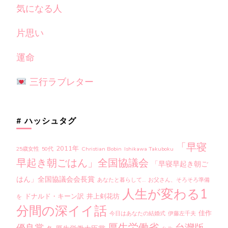
気になる人
片思い
運命
三行ラブレター
# ハッシュタグ
「早寝
2011年
25歳女性
50代
Christian Bobin
Ishikawa Takuboku
早起き朝ごはん」全国協議会
「早寝早起き朝ご
はん」全国協議会会長賞
あなたと暮らして…
お父さん、そろそろ準備
人生が変わる1
ドナルド・キーン訳
井上剣花坊
を
分間の深イイ話
佳作
今日はあなたの結婚式
伊藤左千夫
厚生労働省