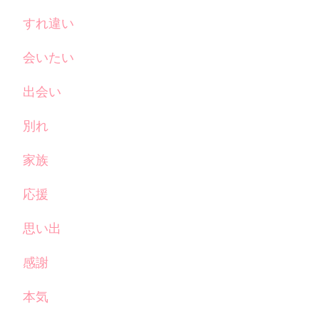
すれ違い
会いたい
出会い
別れ
家族
応援
思い出
感謝
本気