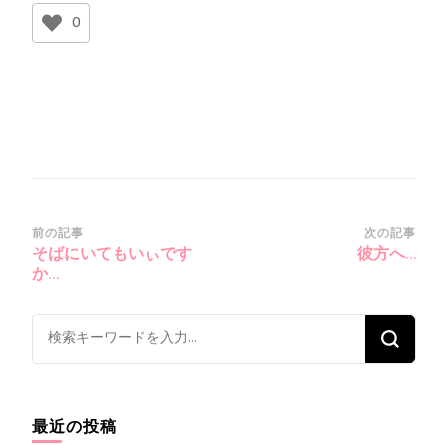
0
投
前の記事
次の記事
そばにいてもいぃです
彼方へ…
稿
か…
ナ
ビ
な
ゲ
に
ー
か
シ
お
最近の投稿
ョ
探