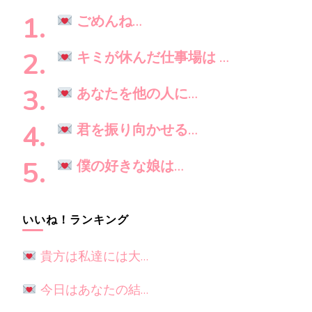
ン
し
ごめんね…
で
す
キミが休んだ仕事場は …
か
?
あなたを他の人に…
君を振り向かせる…
僕の好きな娘は…
いいね！ランキング
貴方は私達には大…
今日はあなたの結…