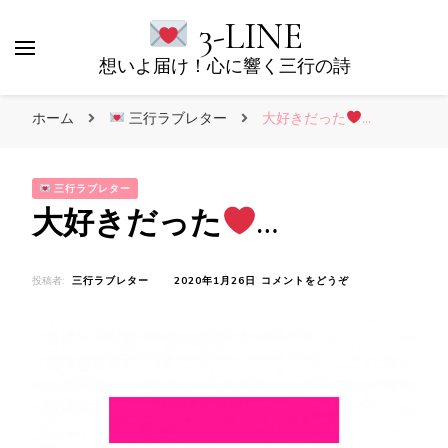
3-LINE
想いよ届け！心に響く三行の詩
ホーム
三行ラブレター
大好きだった
…
三行ラブレター
大好きだった
…
(大
投稿者:
三行ラブレター
2020年1月26日
コメントをどうぞ
好
き
だ
っ
た
…)