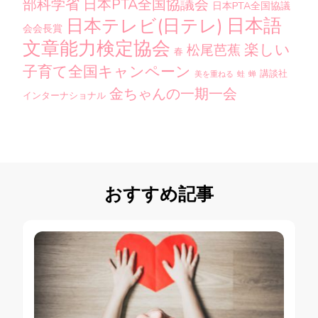
部科学省
日本PTA全国協議会
日本PTA全国協議
日本語
日本テレビ(日テレ)
会会長賞
文章能力検定協会
楽しい
松尾芭蕉
春
子育て全国キャンペーン
講談社
美を重ねる
蛙
蝉
金ちゃんの一期一会
インターナショナル
おすすめ記事