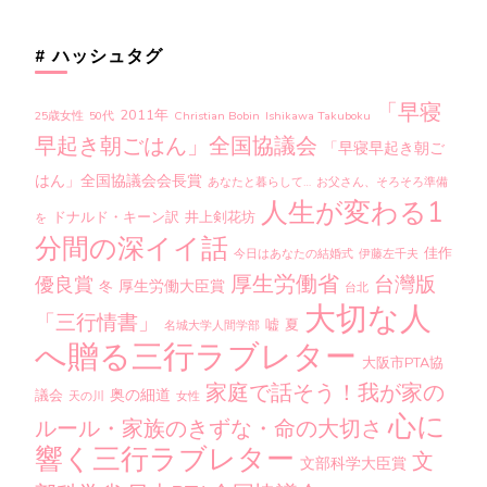
# ハッシュタグ
「早寝
2011年
25歳女性
50代
Christian Bobin
Ishikawa Takuboku
早起き朝ごはん」全国協議会
「早寝早起き朝ご
はん」全国協議会会長賞
あなたと暮らして…
お父さん、そろそろ準備
人生が変わる1
ドナルド・キーン訳
井上剣花坊
を
分間の深イイ話
佳作
今日はあなたの結婚式
伊藤左千夫
厚生労働省
台灣版
優良賞
厚生労働大臣賞
冬
台北
大切な人
「三行情書」
嘘
夏
名城大学人間学部
へ贈る三行ラブレター
大阪市PTA協
家庭で話そう！我が家の
奥の細道
議会
天の川
女性
心に
ルール・家族のきずな・命の大切さ
響く三行ラブレター
文
文部科学大臣賞