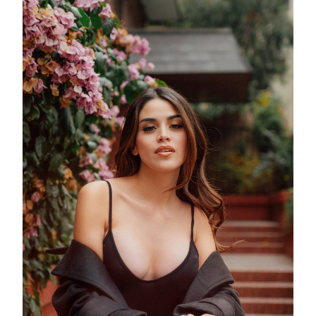
る
な
ら
最
初
か
ら
し
て…)