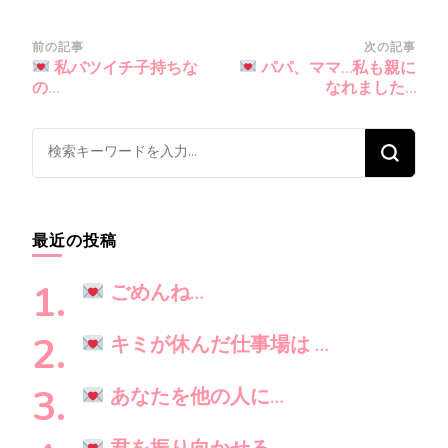
投
前の記事
次の記事
私バツイチ子持ちな
パパ、ママ…私も親に
稿
の…
なれました…
ナ
ビ
な
ゲ
に
ー
か
シ
お
最近の投稿
ョ
探
ン
し
ごめんね…
で
す
キミが休んだ仕事場は …
か
?
あなたを他の人に…