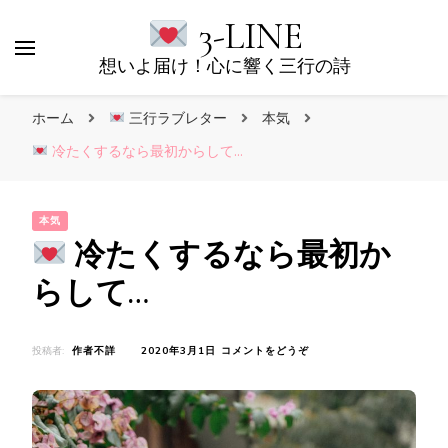
3-LINE
想いよ届け！心に響く三行の詩
ホーム
三行ラブレター
本気
冷たくするなら最初からして…
本気
冷たくするなら最初か
らして…
(
投稿者:
作者不詳
2020年3月1日
コメントをどうぞ
冷
た
く
す