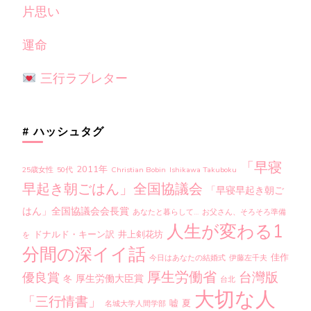
片思い
運命
三行ラブレター
# ハッシュタグ
「早寝
2011年
25歳女性
50代
Christian Bobin
Ishikawa Takuboku
早起き朝ごはん」全国協議会
「早寝早起き朝ご
はん」全国協議会会長賞
あなたと暮らして…
お父さん、そろそろ準備
人生が変わる1
ドナルド・キーン訳
井上剣花坊
を
分間の深イイ話
佳作
今日はあなたの結婚式
伊藤左千夫
厚生労働省
台灣版
優良賞
厚生労働大臣賞
冬
台北
大切な人
「三行情書」
嘘
夏
名城大学人間学部