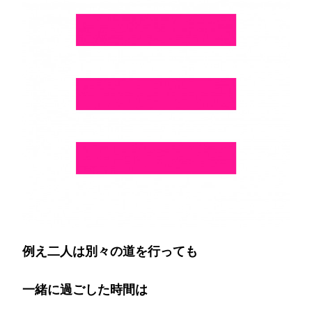
の
道
を
行
っ
て
も…)
例え二人は別々の道を行っても
一緒に過ごした時間は