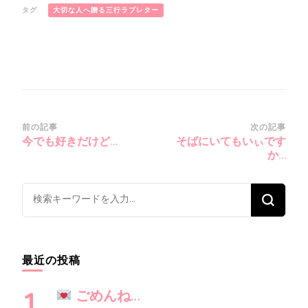
タグ:
大切な人へ贈る三行ラブレター
投
前の記事
次の記事
今でも好きだけど…
そばにいてもいぃです
稿
か…
ナ
ビ
な
ゲ
に
ー
か
シ
お
最近の投稿
ョ
探
ン
し
ごめんね…