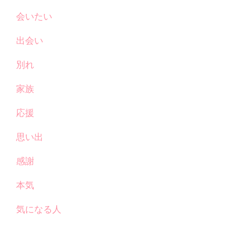
会いたい
出会い
別れ
家族
応援
思い出
感謝
本気
気になる人