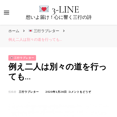
3-LINE
想いよ届け！心に響く三行の詩
ホーム
三行ラブレター
例え二人は別々の道を行っても…
三行ラブレター
例え二人は別々の道を行っ
ても…
(例
投稿者:
三行ラブレター
2020年1月26日
コメントをどうぞ
え
二
人
は
別々