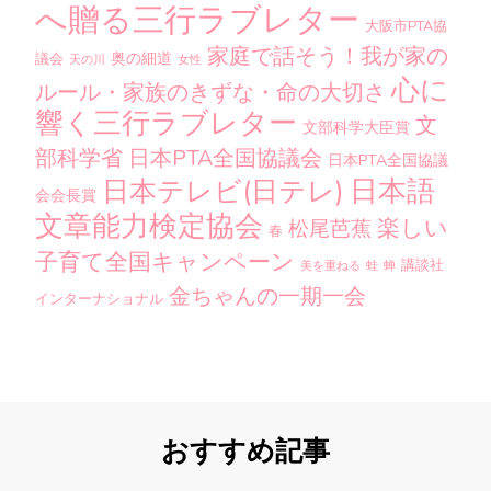
へ贈る三行ラブレター
大阪市PTA協
家庭で話そう！我が家の
奥の細道
議会
天の川
女性
心に
ルール・家族のきずな・命の大切さ
響く三行ラブレター
文
文部科学大臣賞
部科学省
日本PTA全国協議会
日本PTA全国協議
日本語
日本テレビ(日テレ)
会会長賞
文章能力検定協会
楽しい
松尾芭蕉
春
子育て全国キャンペーン
講談社
美を重ねる
蛙
蝉
金ちゃんの一期一会
インターナショナル
おすすめ記事