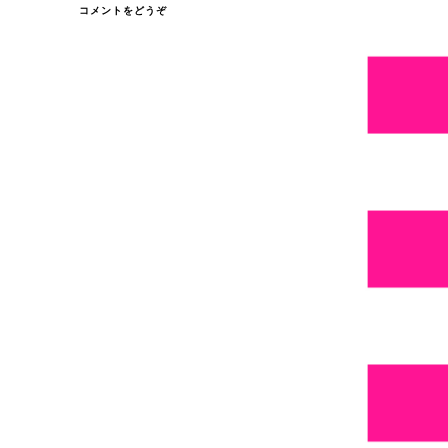
(今
コメントをどうぞ
日
も
記
念
日
か
も
…)