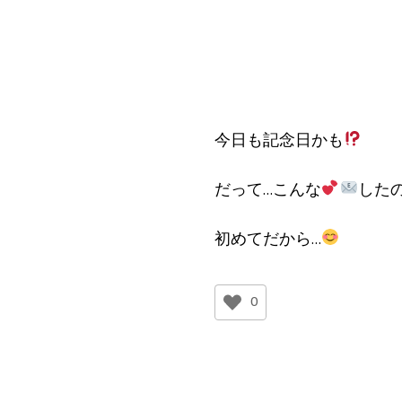
今日も記念日かも
だって…こんな
した
初めてだから…
0