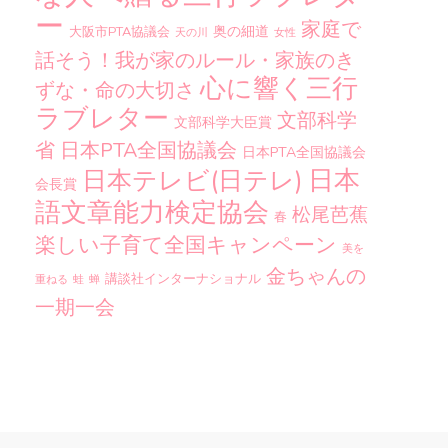
ー
家庭で
奥の細道
大阪市PTA協議会
天の川
女性
話そう！我が家のルール・家族のき
心に響く三行
ずな・命の大切さ
ラブレター
文部科学
文部科学大臣賞
省
日本PTA全国協議会
日本PTA全国協議会
日本
日本テレビ(日テレ)
会長賞
語文章能力検定協会
松尾芭蕉
春
楽しい子育て全国キャンペーン
美を
金ちゃんの
講談社インターナショナル
重ねる
蛙
蝉
一期一会