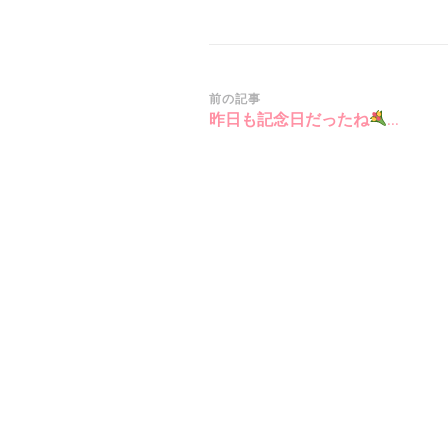
投
前の記事
昨日も記念日だったね
…
稿
ナ
ビ
ゲ
ー
シ
ョ
ン