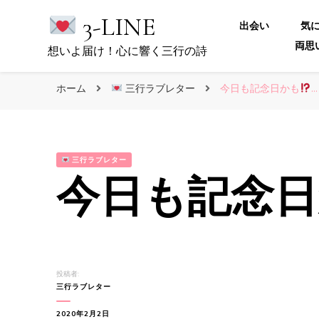
3-LINE
出会い
気
両思
想いよ届け！心に響く三行の詩
ホーム
三行ラブレター
今日も記念日かも
…
三行ラブレター
今日も記念日
投稿者:
三行ラブレター
2020年2月2日