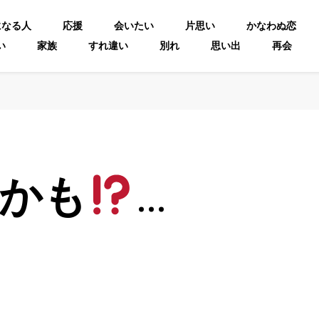
になる人
応援
会いたい
片思い
かなわぬ恋
い
家族
すれ違い
別れ
思い出
再会
かも
…