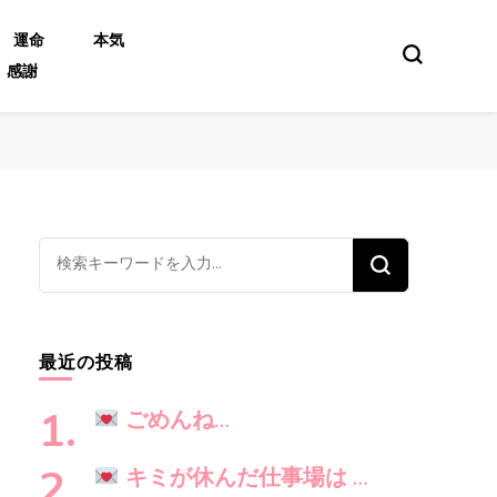
運命
本気
感謝
な
に
か
お
最近の投稿
探
し
ごめんね…
で
す
キミが休んだ仕事場は …