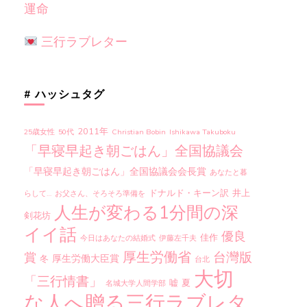
運命
三行ラブレター
# ハッシュタグ
2011年
25歳女性
50代
Christian Bobin
Ishikawa Takuboku
「早寝早起き朝ごはん」全国協議会
「早寝早起き朝ごはん」全国協議会会長賞
あなたと暮
ドナルド・キーン訳
井上
らして…
お父さん、そろそろ準備を
人生が変わる1分間の深
剣花坊
イイ話
優良
佳作
今日はあなたの結婚式
伊藤左千夫
厚生労働省
台灣版
賞
厚生労働大臣賞
冬
台北
大切
「三行情書」
嘘
夏
名城大学人間学部
な人へ贈る三行ラブレタ