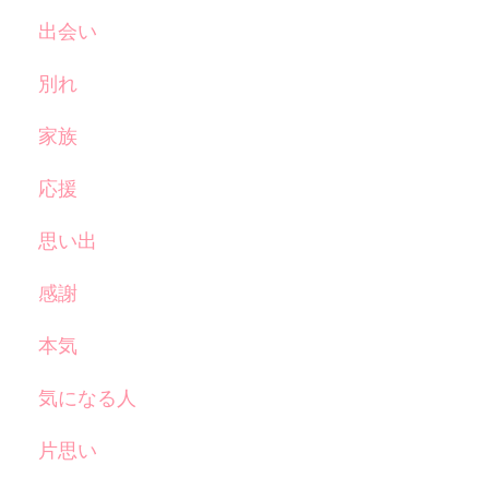
出会い
別れ
家族
応援
思い出
感謝
本気
気になる人
片思い