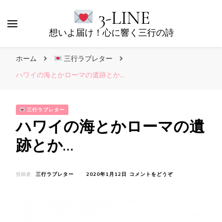
3-LINE
想いよ届け！心に響く三行の詩
ホーム
三行ラブレター
ハワイの海とかローマの遺跡とか…
三行ラブレター
ハワイの海とかローマの遺
跡とか…
(ハ
投稿者:
三行ラブレター
2020年1月12日
コメントをどうぞ
ワ
イ
の
海
と