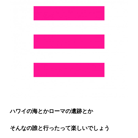
か
ロ
ー
マ
の
遺
跡
と
か…)
ハワイの海とかローマの遺跡とか
そんなの誰と行ったって楽しいでしょう