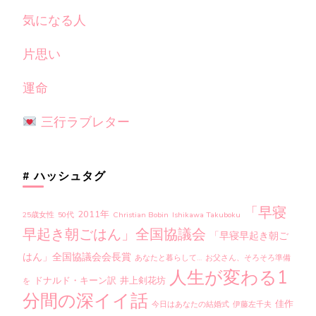
気になる人
片思い
運命
三行ラブレター
# ハッシュタグ
「早寝
2011年
25歳女性
50代
Christian Bobin
Ishikawa Takuboku
早起き朝ごはん」全国協議会
「早寝早起き朝ご
はん」全国協議会会長賞
あなたと暮らして…
お父さん、そろそろ準備
人生が変わる1
ドナルド・キーン訳
井上剣花坊
を
分間の深イイ話
佳作
今日はあなたの結婚式
伊藤左千夫