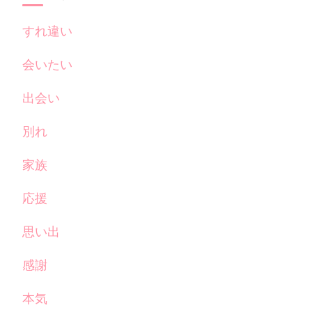
すれ違い
会いたい
出会い
別れ
家族
応援
思い出
感謝
本気