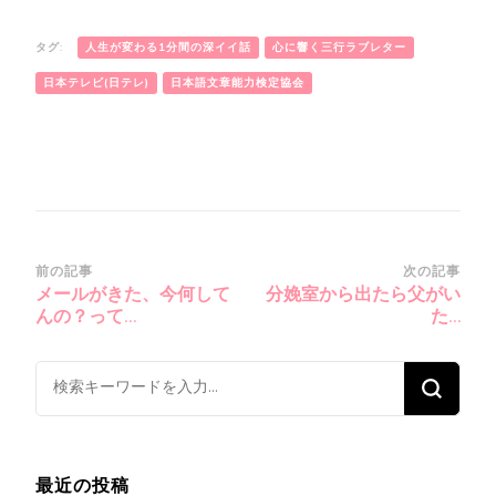
タグ:
人生が変わる1分間の深イイ話
心に響く三行ラブレター
日本テレビ(日テレ)
日本語文章能力検定協会
投
前の記事
次の記事
メールがきた、今何して
分娩室から出たら父がい
稿
んの？って…
た…
ナ
ビ
な
ゲ
に
ー
か
シ
お
最近の投稿
ョ