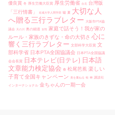
厚生労働省
台灣版
優良賞
厚生労働大臣賞
冬
台北
大切な人
「三行情書」
嘘
夏
名城大学人間学部
へ贈る三行ラブレター
大阪市PTA協
家庭で話そう！我が家の
奥の細道
議会
天の川
女性
心に
ルール・家族のきずな・命の大切さ
響く三行ラブレター
文
文部科学大臣賞
部科学省
日本PTA全国協議会
日本PTA全国協議
日本語
日本テレビ(日テレ)
会会長賞
文章能力検定協会
楽しい
松尾芭蕉
春
子育て全国キャンペーン
講談社
美を重ねる
蛙
蝉
金ちゃんの一期一会
インターナショナル