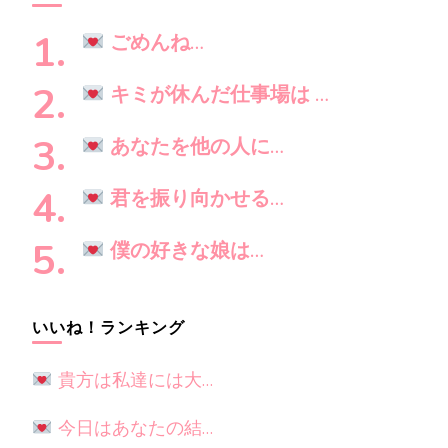
探
ン
し
ごめんね…
で
す
キミが休んだ仕事場は …
か
?
あなたを他の人に…
君を振り向かせる…
僕の好きな娘は…
いいね！ランキング
貴方は私達には大…
今日はあなたの結…