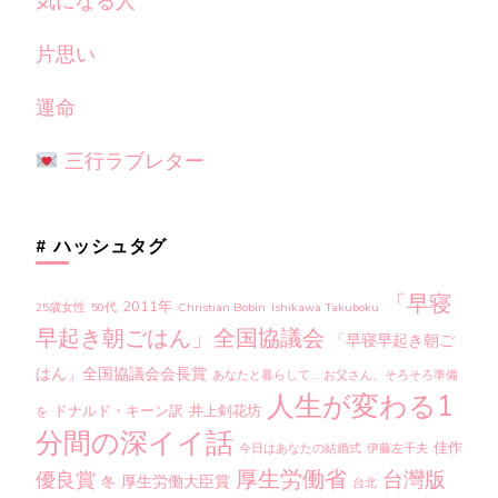
気になる人
片思い
運命
三行ラブレター
# ハッシュタグ
「早寝
2011年
25歳女性
50代
Christian Bobin
Ishikawa Takuboku
早起き朝ごはん」全国協議会
「早寝早起き朝ご
はん」全国協議会会長賞
あなたと暮らして…
お父さん、そろそろ準備
人生が変わる1
ドナルド・キーン訳
井上剣花坊
を
分間の深イイ話
佳作
今日はあなたの結婚式
伊藤左千夫
厚生労働省
台灣版
優良賞
厚生労働大臣賞
冬
台北