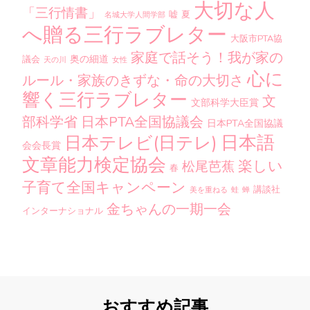
大切な人
「三行情書」
嘘
夏
名城大学人間学部
へ贈る三行ラブレター
大阪市PTA協
家庭で話そう！我が家の
奥の細道
議会
天の川
女性
心に
ルール・家族のきずな・命の大切さ
響く三行ラブレター
文
文部科学大臣賞
部科学省
日本PTA全国協議会
日本PTA全国協議
日本語
日本テレビ(日テレ)
会会長賞
文章能力検定協会
楽しい
松尾芭蕉
春
子育て全国キャンペーン
講談社
美を重ねる
蛙
蝉
金ちゃんの一期一会
インターナショナル
おすすめ記事