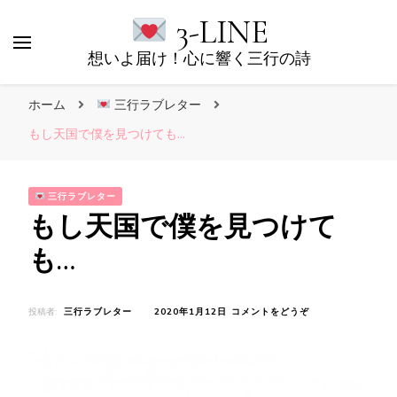
3-LINE
想いよ届け！心に響く三行の詩
ホーム
三行ラブレター
もし天国で僕を見つけても…
三行ラブレター
もし天国で僕を見つけて
も…
(も
投稿者:
三行ラブレター
2020年1月12日
コメントをどうぞ
し
天
国
で
僕