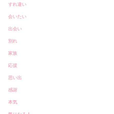
すれ違い
会いたい
出会い
別れ
家族
応援
思い出
感謝
本気