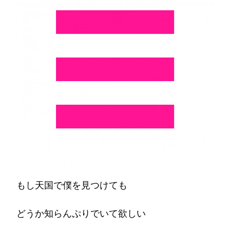
を
見
つ
け
て
も…)
もし天国で僕を見つけても
どうか知らんぷりでいて欲しい