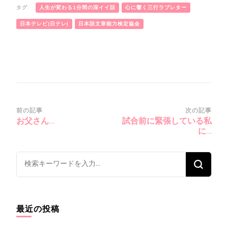
タグ:
人生が変わる1分間の深イイ話
心に響く三行ラブレター
日本テレビ(日テレ)
日本語文章能力検定協会
投
前の記事
次の記事
お父さん…
試合前に緊張している私
稿
に…
ナ
ビ
な
ゲ
に
ー
か
シ
お
最近の投稿
ョ
探
ン