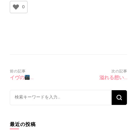
0
投
前の記事
次の記事
イヴの
…
溢れる想い…
稿
ナ
な
ビ
に
ゲ
か
ー
お
シ
最近の投稿
探
ョ