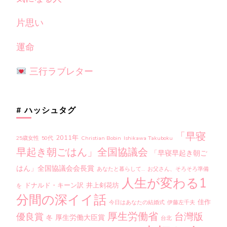
片思い
運命
三行ラブレター
# ハッシュタグ
「早寝
2011年
25歳女性
50代
Christian Bobin
Ishikawa Takuboku
早起き朝ごはん」全国協議会
「早寝早起き朝ご
はん」全国協議会会長賞
あなたと暮らして…
お父さん、そろそろ準備
人生が変わる1
ドナルド・キーン訳
井上剣花坊
を
分間の深イイ話
佳作
今日はあなたの結婚式
伊藤左千夫
厚生労働省
台灣版
優良賞
厚生労働大臣賞
冬
台北