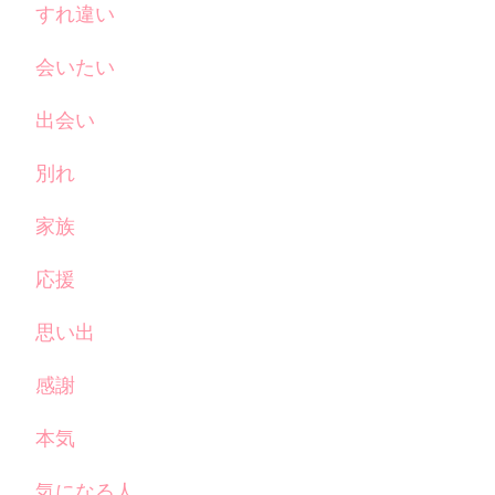
すれ違い
会いたい
出会い
別れ
家族
応援
思い出
感謝
本気
気になる人