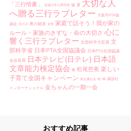
大切な人
「三行情書」
嘘
夏
名城大学人間学部
へ贈る三行ラブレター
大阪市PTA協
家庭で話そう！我が家の
奥の細道
議会
天の川
女性
心に
ルール・家族のきずな・命の大切さ
響く三行ラブレター
文
文部科学大臣賞
部科学省
日本PTA全国協議会
日本PTA全国協議
日本語
日本テレビ(日テレ)
会会長賞
文章能力検定協会
楽しい
松尾芭蕉
春
子育て全国キャンペーン
講談社
美を重ねる
蛙
蝉
金ちゃんの一期一会
インターナショナル
おすすめ記事