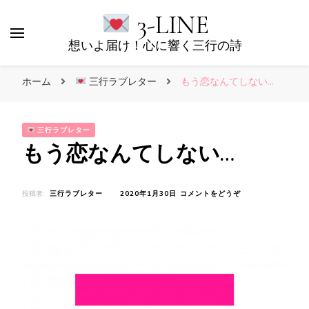
3-LINE
想いよ届け！心に響く三行の詩
ホーム
三行ラブレター
もう恋なんてしない…
三行ラブレター
もう恋なんてしない…
(も
投稿者:
三行ラブレター
2020年1月30日
コメントをどうぞ
う
恋
な
ん
て
し
な
い…)