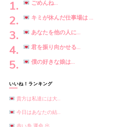
し
ン
ごめんね…
で
す
キミが休んだ仕事場は …
か
?
あなたを他の人に…
君を振り向かせる…
僕の好きな娘は…
いいね！ランキング
貴方は私達には大…
今日はあなたの結…
赤い糸 運命 出…