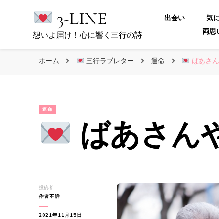
3-LINE
出会い
気
両思
想いよ届け！心に響く三行の詩
ホーム
三行ラブレター
運命
ばあさん
運命
ばあさん
投稿者:
作者不詳
2021年11月15日