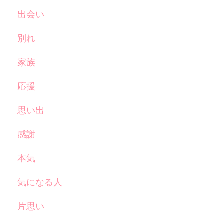
出会い
別れ
家族
応援
思い出
感謝
本気
気になる人
片思い