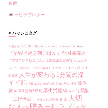
運命
三行ラブレター
# ハッシュタグ
2011年
25歳女性
50代
Christian Bobin
Ishikawa Takuboku
「早寝早起き朝ごはん」全国協議会
「早寝早起き朝ごはん」全国協議会会長賞
あなたと暮
ドナルド・キーン訳
井上
らして…
お父さん、そろそろ準備を
人生が変わる1分間の深
剣花坊
イイ話
優良
佳作
今日はあなたの結婚式
伊藤左千夫
厚生労働省
台灣版
賞
厚生労働大臣賞
冬
台北
大切
「三行情書」
嘘
夏
名城大学人間学部
な人へ贈る三行ラブレタ