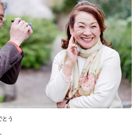
でとう
に、