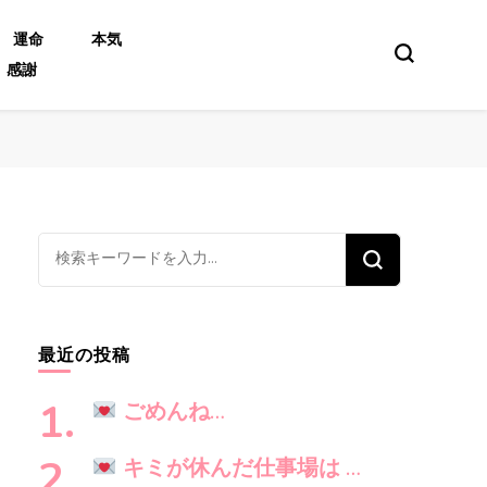
運命
本気
感謝
な
に
か
お
最近の投稿
探
し
ごめんね…
で
す
キミが休んだ仕事場は …