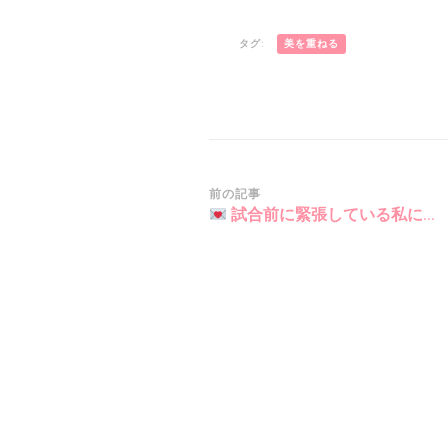
タグ:
美を重ねる
投
前の記事
試合前に緊張している私に…
稿
ナ
ビ
ゲ
ー
シ
ョ
ン