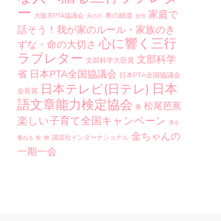
ー
家庭で
奥の細道
大阪市PTA協議会
天の川
女性
話そう！我が家のルール・家族のき
心に響く三行
ずな・命の大切さ
ラブレター
文部科学
文部科学大臣賞
省
日本PTA全国協議会
日本PTA全国協議会
日本
日本テレビ(日テレ)
会長賞
語文章能力検定協会
松尾芭蕉
春
楽しい子育て全国キャンペーン
美を
金ちゃんの
講談社インターナショナル
重ねる
蛙
蝉
一期一会