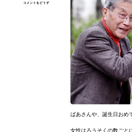
(
コメントをどうぞ
ば
あ
さ
ん
や…)
ばあさんや、誕生日おめ
女性はろうそくの数ごと