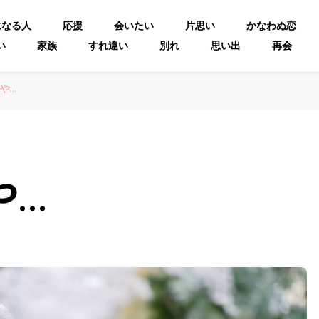
になる人
応援
会いたい
片思い
かなわぬ恋
い
家族
すれ違い
別れ
思い出
再会
や…
や…