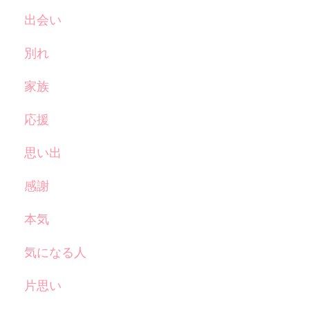
出会い
別れ
家族
応援
思い出
感謝
本気
気になる人
片思い