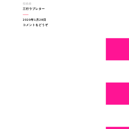
投稿者:
三行ラブレター
2020年1月28日
(こ
コメントをどうぞ
の
季
節
サ
ン
タ
は
多
忙
だ
け
ど…)