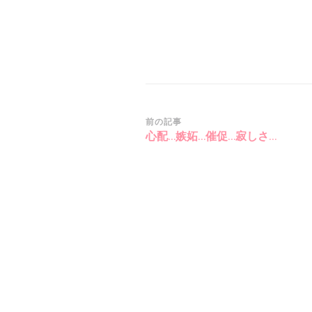
投
前の記事
心配…嫉妬…催促…寂しさ…
稿
ナ
ビ
ゲ
ー
シ
ョ
ン