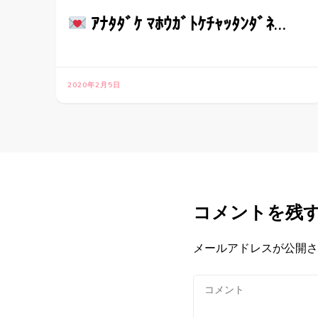
ｱﾅﾀﾀﾞｹ ﾏﾎｳｶﾞﾄｹﾁｬｯﾀﾝﾀﾞﾈ…
2020年2月5日
コメントを残
メールアドレスが公開さ