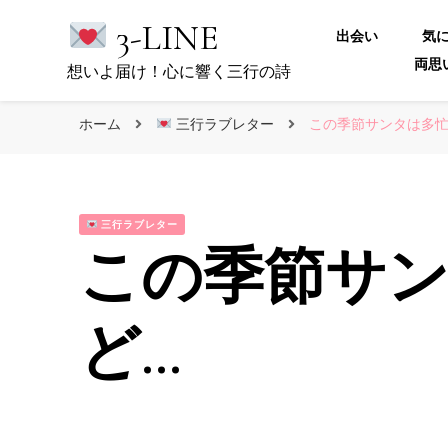
3-LINE
出会い
気
両思
想いよ届け！心に響く三行の詩
ホーム
三行ラブレター
この季節サンタは多忙
三行ラブレター
この季節サ
ど…