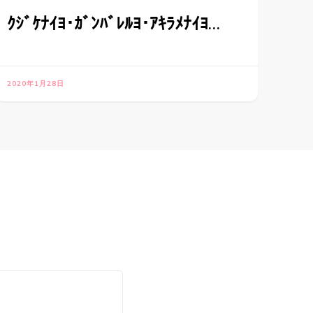
ｸｼﾞｹﾅｲﾖ･ｶﾞﾝﾊﾞﾚﾙﾖ･ｱｷﾗﾒﾅｲﾖ…
2020年1月28日