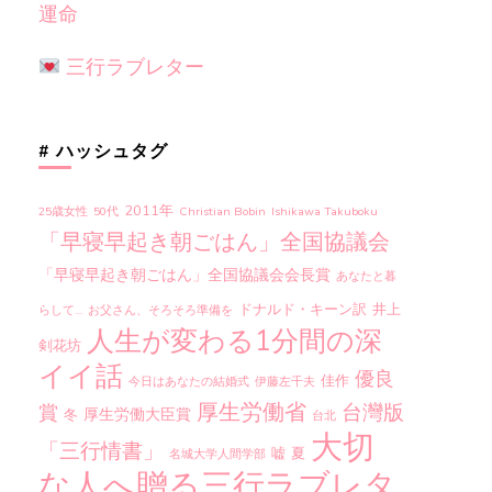
運命
三行ラブレター
# ハッシュタグ
2011年
25歳女性
50代
Christian Bobin
Ishikawa Takuboku
「早寝早起き朝ごはん」全国協議会
「早寝早起き朝ごはん」全国協議会会長賞
あなたと暮
ドナルド・キーン訳
井上
らして…
お父さん、そろそろ準備を
人生が変わる1分間の深
剣花坊
イイ話
優良
佳作
今日はあなたの結婚式
伊藤左千夫
厚生労働省
台灣版
賞
厚生労働大臣賞
冬
台北
大切
「三行情書」
嘘
夏
名城大学人間学部
な人へ贈る三行ラブレタ