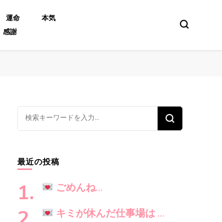
運命
本気
感謝
な
に
か
お
最近の投稿
探
し
ごめんね…
で
す
キミが休んだ仕事場は …