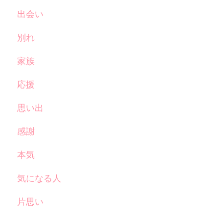
出会い
別れ
家族
応援
思い出
感謝
本気
気になる人
片思い