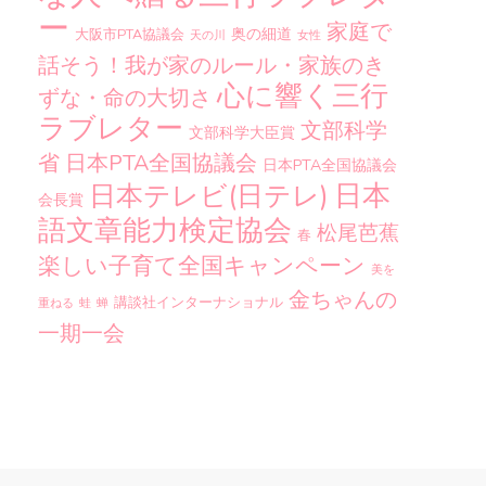
ー
家庭で
奥の細道
大阪市PTA協議会
天の川
女性
話そう！我が家のルール・家族のき
心に響く三行
ずな・命の大切さ
ラブレター
文部科学
文部科学大臣賞
省
日本PTA全国協議会
日本PTA全国協議会
日本
日本テレビ(日テレ)
会長賞
語文章能力検定協会
松尾芭蕉
春
楽しい子育て全国キャンペーン
美を
金ちゃんの
講談社インターナショナル
重ねる
蛙
蝉
一期一会