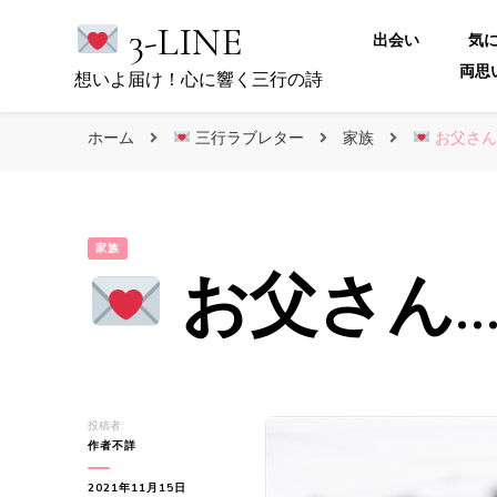
3-LINE
出会い
気
両思
想いよ届け！心に響く三行の詩
ホーム
三行ラブレター
家族
お父さん
家族
お父さん
投稿者:
作者不詳
2021年11月15日