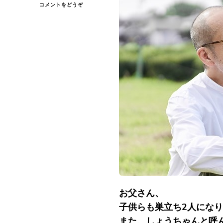
(
コメントをどうぞ
お
父
さ
ん…)
お父さん、
子供らも巣立ち2人にな
また、しょうちゃんと呼