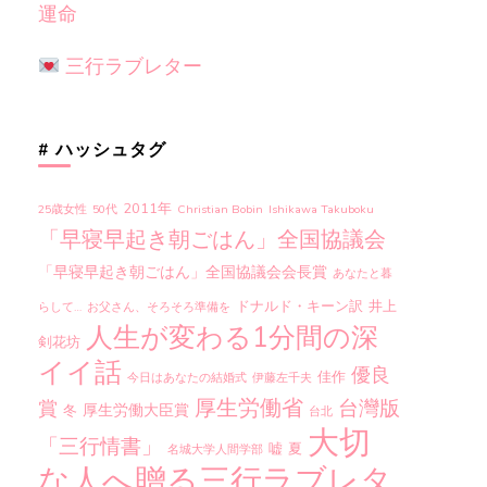
運命
三行ラブレター
# ハッシュタグ
2011年
25歳女性
50代
Christian Bobin
Ishikawa Takuboku
「早寝早起き朝ごはん」全国協議会
「早寝早起き朝ごはん」全国協議会会長賞
あなたと暮
ドナルド・キーン訳
井上
らして…
お父さん、そろそろ準備を
人生が変わる1分間の深
剣花坊
イイ話
優良
佳作
今日はあなたの結婚式
伊藤左千夫
厚生労働省
台灣版
賞
厚生労働大臣賞
冬
台北
大切
「三行情書」
嘘
夏
名城大学人間学部
な人へ贈る三行ラブレタ