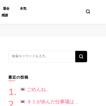
運命
本気
感謝
な
に
か
お
最近の投稿
探
し
ごめんね…
で
す
キミが休んだ仕事場は …