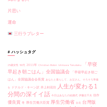
片思い
運命
三行ラブレター
# ハッシュタグ
「早寝
2011年
25歳女性
50代
Christian Bobin
Ishikawa Takuboku
早起き朝ごはん」全国協議会
「早寝早起き朝ご
はん」全国協議会会長賞
あなたと暮らして…
お父さん、そろそろ準備
人生が変わる1
ドナルド・キーン訳
井上剣花坊
を
分間の深イイ話
佳作
今日はあなたの結婚式
伊藤左千夫
厚生労働省
台灣版
優良賞
厚生労働大臣賞
冬
台北