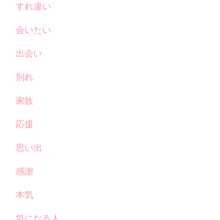
すれ違い
会いたい
出会い
別れ
家族
応援
思い出
感謝
本気
気になる人