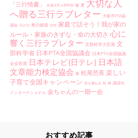
大切な人
「三行情書」
嘘
夏
名城大学人間学部
へ贈る三行ラブレター
大阪市PTA協
家庭で話そう！我が家の
奥の細道
議会
天の川
女性
心に
ルール・家族のきずな・命の大切さ
響く三行ラブレター
文
文部科学大臣賞
部科学省
日本PTA全国協議会
日本PTA全国協議
日本語
日本テレビ(日テレ)
会会長賞
文章能力検定協会
楽しい
松尾芭蕉
春
子育て全国キャンペーン
講談社
美を重ねる
蛙
蝉
金ちゃんの一期一会
インターナショナル
おすすめ記事