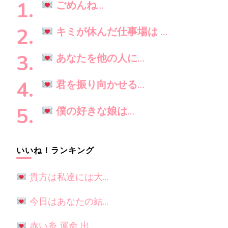
し
ン
ごめんね…
で
す
キミが休んだ仕事場は …
か
?
あなたを他の人に…
君を振り向かせる…
僕の好きな娘は…
いいね！ランキング
貴方は私達には大…
今日はあなたの結…
赤い糸 運命 出…