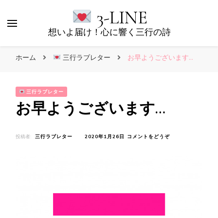
3-LINE
想いよ届け！心に響く三行の詩
ホーム
三行ラブレター
お早ようございます…
三行ラブレター
お早ようございます…
(お
投稿者:
三行ラブレター
2020年1月26日
コメントをどうぞ
早
よ
う
ご
ざ
い
ま
す…)