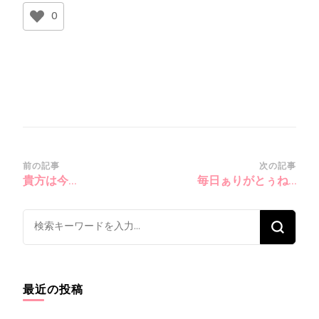
0
投
前の記事
次の記事
貴方は今…
毎日ぁりがとぅね…
稿
ナ
な
ビ
に
ゲ
か
ー
お
シ
最近の投稿
探
ョ