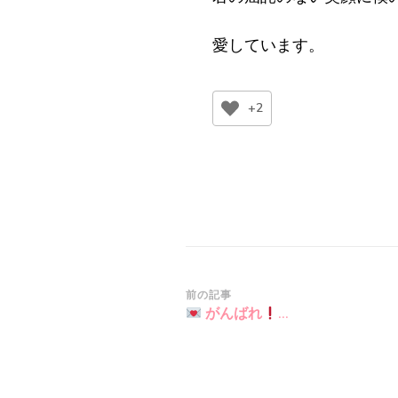
愛しています。
+2
投
前の記事
がんばれ
…
稿
ナ
ビ