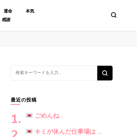
運命
本気
感謝
な
に
か
お
最近の投稿
探
し
ごめんね…
で
す
キミが休んだ仕事場は …