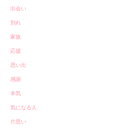
出会い
別れ
家族
応援
思い出
感謝
本気
気になる人
片思い