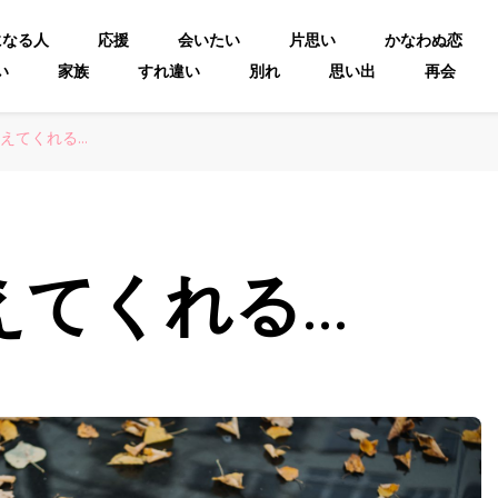
になる人
応援
会いたい
片思い
かなわぬ恋
い
家族
すれ違い
別れ
思い出
再会
えてくれる…
えてくれる…