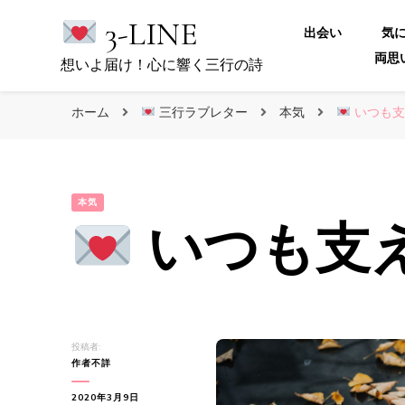
3-LINE
出会い
気
両思
想いよ届け！心に響く三行の詩
ホーム
三行ラブレター
本気
いつも支
本気
いつも支
投稿者:
作者不詳
2020年3月9日