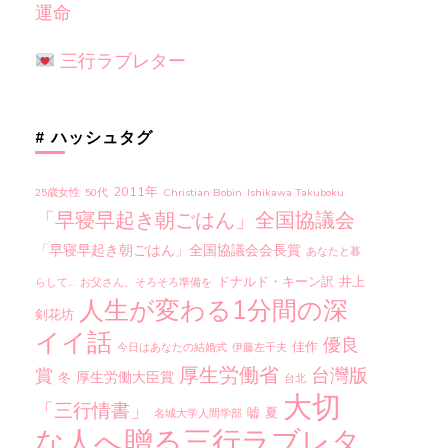
運命
三行ラブレター
# ハッシュタグ
2011年
25歳女性
50代
Christian Bobin
Ishikawa Takuboku
「早寝早起き朝ごはん」全国協議会
「早寝早起き朝ごはん」全国協議会会長賞
あなたと暮
ドナルド・キーン訳
井上
らして…
お父さん、そろそろ準備を
人生が変わる1分間の深
剣花坊
イイ話
優良
佳作
今日はあなたの結婚式
伊藤左千夫
厚生労働省
台灣版
賞
厚生労働大臣賞
冬
台北
大切
「三行情書」
嘘
夏
名城大学人間学部
な人へ贈る三行ラブレタ