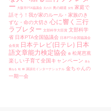
ー
家庭で
奥の細道
大阪市PTA協議会
天の川
女性
話そう！我が家のルール・家族のき
心に響く三行
ずな・命の大切さ
ラブレター
文部科学
文部科学大臣賞
省
日本PTA全国協議会
日本PTA全国協議会
日本
日本テレビ(日テレ)
会長賞
語文章能力検定協会
松尾芭蕉
春
楽しい子育て全国キャンペーン
美を
金ちゃんの
講談社インターナショナル
重ねる
蛙
蝉
一期一会