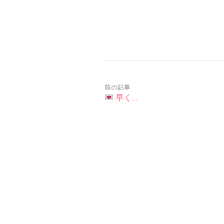
投
前の記事
早く…
稿
ナ
ビ
ゲ
ー
シ
ョ
ン