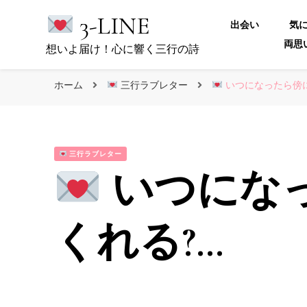
3-LINE
出会い
気
両思
想いよ届け！心に響く三行の詩
ホーム
三行ラブレター
いつになったら傍に
三行ラブレター
いつにな
くれる?…