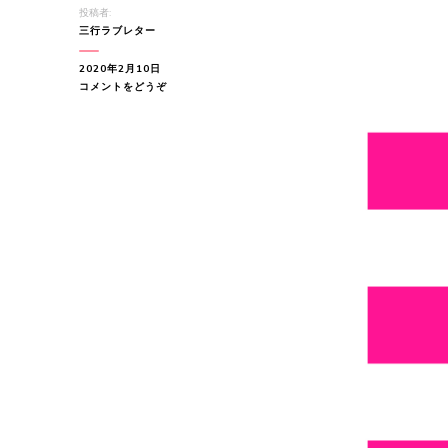
投稿者:
三行ラブレター
2020年2月10日
(
コメントをどうぞ
い
つ
に
な
っ
た
ら
傍
に
き
て
く
れ
る?…)