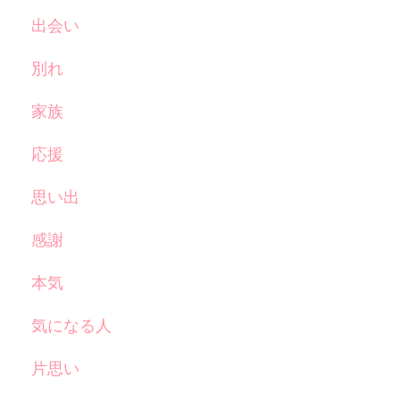
出会い
別れ
家族
応援
思い出
感謝
本気
気になる人
片思い