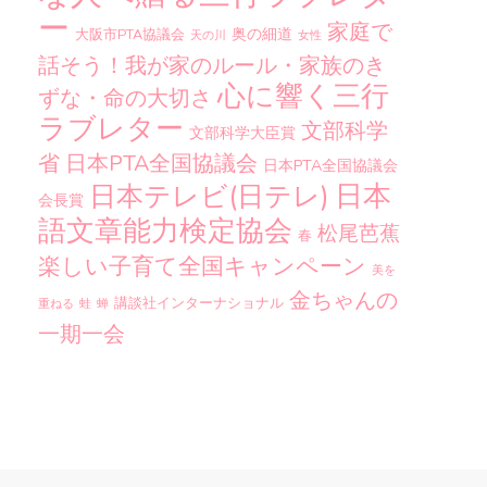
ー
家庭で
奥の細道
大阪市PTA協議会
天の川
女性
話そう！我が家のルール・家族のき
心に響く三行
ずな・命の大切さ
ラブレター
文部科学
文部科学大臣賞
省
日本PTA全国協議会
日本PTA全国協議会
日本
日本テレビ(日テレ)
会長賞
語文章能力検定協会
松尾芭蕉
春
楽しい子育て全国キャンペーン
美を
金ちゃんの
講談社インターナショナル
重ねる
蛙
蝉
一期一会