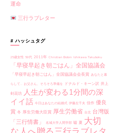
運命
三行ラブレター
# ハッシュタグ
2011年
25歳女性
50代
Christian Bobin
Ishikawa Takuboku
「早寝早起き朝ごはん」全国協議会
「早寝早起き朝ごはん」全国協議会会長賞
あなたと暮
ドナルド・キーン訳
井上
らして…
お父さん、そろそろ準備を
人生が変わる1分間の深
剣花坊
イイ話
優良
佳作
今日はあなたの結婚式
伊藤左千夫
厚生労働省
台灣版
賞
厚生労働大臣賞
冬
台北
大切
「三行情書」
嘘
夏
名城大学人間学部
な人へ贈る三行ラブレタ