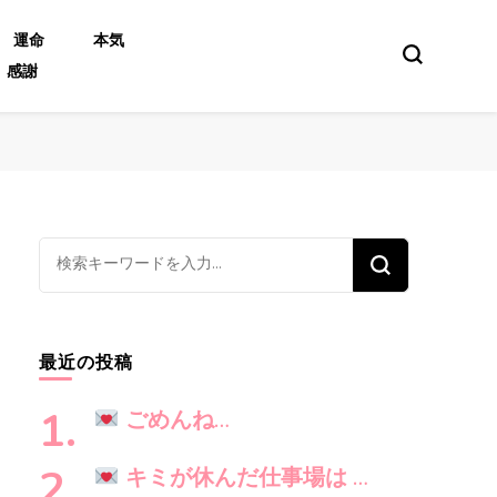
運命
本気
感謝
な
に
か
お
最近の投稿
探
し
ごめんね…
で
す
キミが休んだ仕事場は …