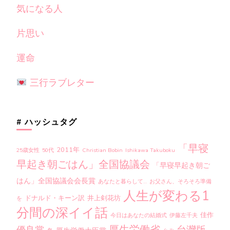
気になる人
片思い
運命
三行ラブレター
# ハッシュタグ
「早寝
2011年
25歳女性
50代
Christian Bobin
Ishikawa Takuboku
早起き朝ごはん」全国協議会
「早寝早起き朝ご
はん」全国協議会会長賞
あなたと暮らして…
お父さん、そろそろ準備
人生が変わる1
ドナルド・キーン訳
井上剣花坊
を
分間の深イイ話
佳作
今日はあなたの結婚式
伊藤左千夫
厚生労働省