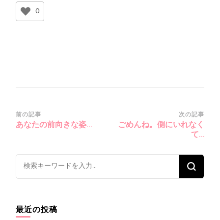
0
投
前の記事
次の記事
あなたの前向きな姿…
ごめんね。側にいれなく
稿
て…
ナ
ビ
な
ゲ
に
ー
か
シ
お
最近の投稿
ョ
探