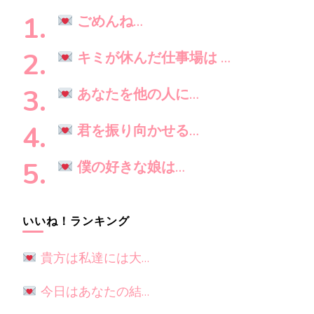
ン
し
ごめんね…
で
す
キミが休んだ仕事場は …
か
?
あなたを他の人に…
君を振り向かせる…
僕の好きな娘は…
いいね！ランキング
貴方は私達には大…
今日はあなたの結…