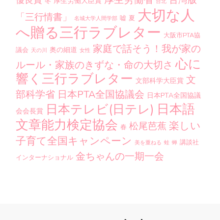
台灣版
優良賞
厚生労働大臣賞
冬
台北
大切な人
「三行情書」
嘘
夏
名城大学人間学部
へ贈る三行ラブレター
大阪市PTA協
家庭で話そう！我が家の
奥の細道
議会
天の川
女性
心に
ルール・家族のきずな・命の大切さ
響く三行ラブレター
文
文部科学大臣賞
部科学省
日本PTA全国協議会
日本PTA全国協議
日本語
日本テレビ(日テレ)
会会長賞
文章能力検定協会
楽しい
松尾芭蕉
春
子育て全国キャンペーン
講談社
美を重ねる
蛙
蝉
金ちゃんの一期一会
インターナショナル