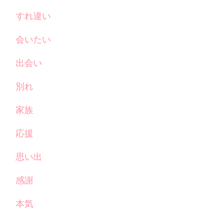
すれ違い
会いたい
出会い
別れ
家族
応援
思い出
感謝
本気