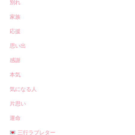
別れ
家族
応援
思い出
感謝
本気
気になる人
片思い
運命
三行ラブレター