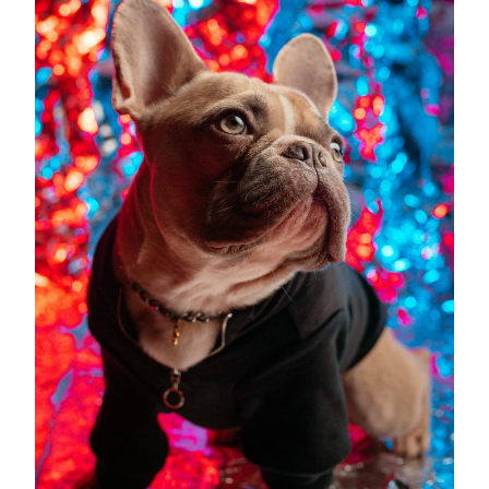
で
し
た…)