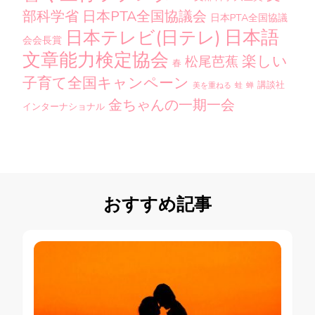
部科学省
日本PTA全国協議会
日本PTA全国協議
日本語
日本テレビ(日テレ)
会会長賞
文章能力検定協会
楽しい
松尾芭蕉
春
子育て全国キャンペーン
講談社
美を重ねる
蛙
蝉
金ちゃんの一期一会
インターナショナル
おすすめ記事