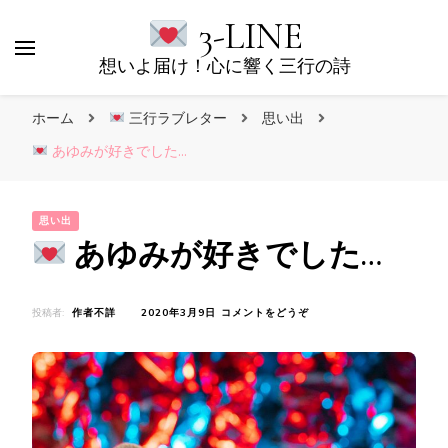
3-LINE
想いよ届け！心に響く三行の詩
ホーム
三行ラブレター
思い出
あゆみが好きでした…
思い出
あゆみが好きでした…
(
投稿者:
作者不詳
2020年3月9日
コメントをどうぞ
あ
ゆ
み
が
好
き