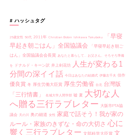
# ハッシュタグ
「早寝
2011年
25歳女性
50代
Christian Bobin
Ishikawa Takuboku
早起き朝ごはん」全国協議会
「早寝早起き朝ご
はん」全国協議会会長賞
あなたと暮らして…
お父さん、そろそろ準備
人生が変わる1
ドナルド・キーン訳
井上剣花坊
を
分間の深イイ話
佳作
今日はあなたの結婚式
伊藤左千夫
厚生労働省
台灣版
優良賞
厚生労働大臣賞
冬
台北
大切な人
「三行情書」
嘘
夏
名城大学人間学部
へ贈る三行ラブレター
大阪市PTA協
家庭で話そう！我が家の
奥の細道
議会
天の川
女性
心に
ルール・家族のきずな・命の大切さ
響く三行ラブレター
文
文部科学大臣賞