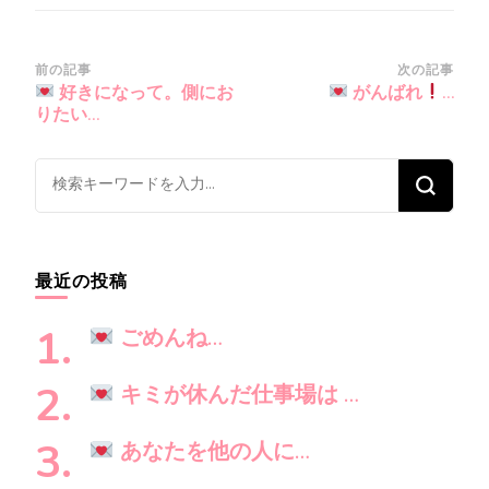
投
前の記事
次の記事
好きになって。側にお
がんばれ
…
稿
りたい…
ナ
ビ
な
ゲ
に
ー
か
シ
お
最近の投稿
ョ
探
ン
し
ごめんね…
で
す
キミが休んだ仕事場は …
か
?
あなたを他の人に…