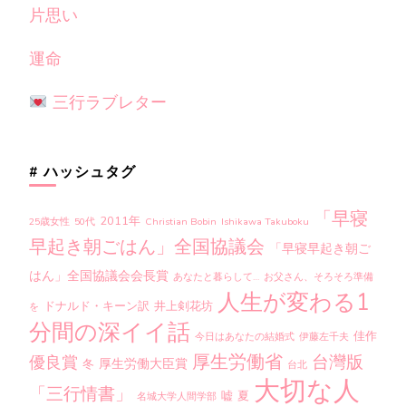
片思い
運命
三行ラブレター
# ハッシュタグ
「早寝
2011年
25歳女性
50代
Christian Bobin
Ishikawa Takuboku
早起き朝ごはん」全国協議会
「早寝早起き朝ご
はん」全国協議会会長賞
あなたと暮らして…
お父さん、そろそろ準備
人生が変わる1
ドナルド・キーン訳
井上剣花坊
を
分間の深イイ話
佳作
今日はあなたの結婚式
伊藤左千夫
厚生労働省
台灣版
優良賞
厚生労働大臣賞
冬
台北
大切な人
「三行情書」
嘘
夏
名城大学人間学部