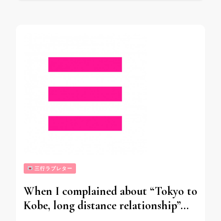
三行ラブレター
When I complained about “Tokyo to
Kobe, long distance relationship”…