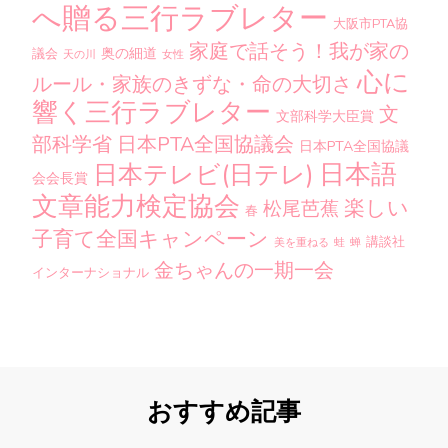
へ贈る三行ラブレター
大阪市PTA協
家庭で話そう！我が家の
奥の細道
議会
天の川
女性
心に
ルール・家族のきずな・命の大切さ
響く三行ラブレター
文
文部科学大臣賞
部科学省
日本PTA全国協議会
日本PTA全国協議
日本語
日本テレビ(日テレ)
会会長賞
文章能力検定協会
楽しい
松尾芭蕉
春
子育て全国キャンペーン
講談社
美を重ねる
蛙
蝉
金ちゃんの一期一会
インターナショナル
おすすめ記事