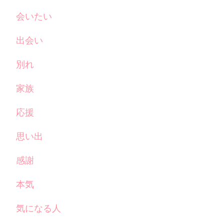
会いたい
出会い
別れ
家族
応援
思い出
感謝
本気
気になる人