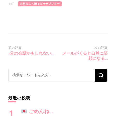
タグ:
大切な人へ贈る三行ラブレター
投
前の記事
次の記事
1分の会話かもしれない…
メールがくると自然に笑
稿
顔になる…
ナ
ビ
な
ゲ
に
ー
か
シ
お
最近の投稿
ョ
探
ン
し
ごめんね…