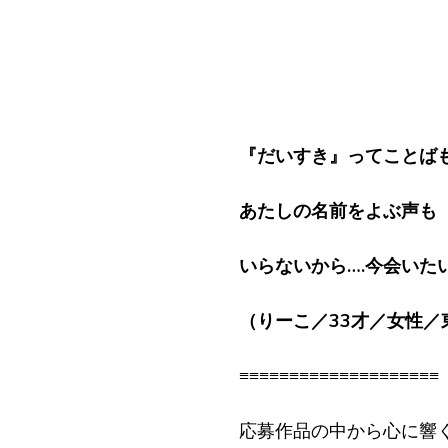
『だいすき』ってことば
あたしの名前をよぶ声も
いらないから….今会いた
（りーこ／33才／女性／
≡≡≡≡≡≡≡≡≡≡≡≡≡≡≡≡≡≡≡≡
応募作品の中から心に響く