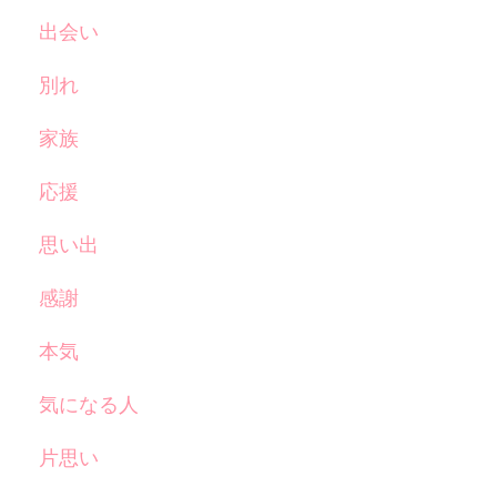
出会い
別れ
家族
応援
思い出
感謝
本気
気になる人
片思い