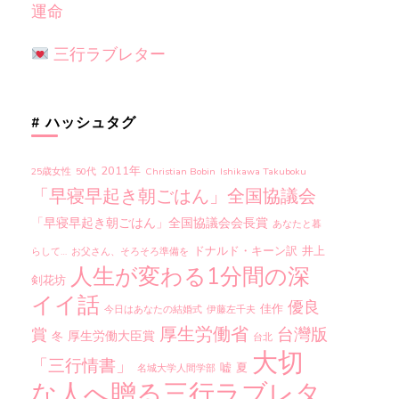
運命
三行ラブレター
# ハッシュタグ
2011年
25歳女性
50代
Christian Bobin
Ishikawa Takuboku
「早寝早起き朝ごはん」全国協議会
「早寝早起き朝ごはん」全国協議会会長賞
あなたと暮
ドナルド・キーン訳
井上
らして…
お父さん、そろそろ準備を
人生が変わる1分間の深
剣花坊
イイ話
優良
佳作
今日はあなたの結婚式
伊藤左千夫
厚生労働省
台灣版
賞
厚生労働大臣賞
冬
台北
大切
「三行情書」
嘘
夏
名城大学人間学部
な人へ贈る三行ラブレタ