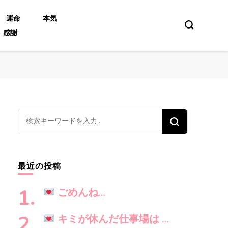
運命
本気
感謝
な
に
か
お
最近の投稿
探
し
ごめんね…
で
す
キミが休んだ仕事場は …