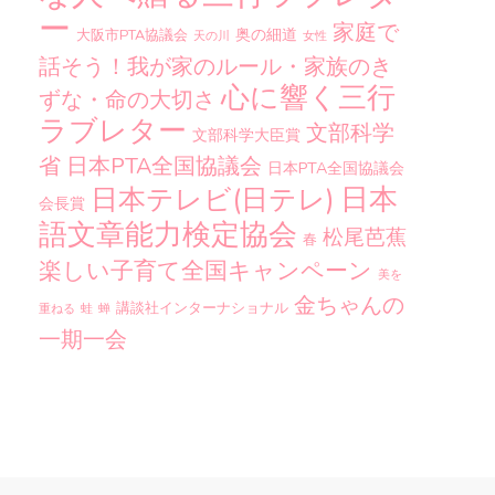
ー
家庭で
奥の細道
大阪市PTA協議会
天の川
女性
話そう！我が家のルール・家族のき
心に響く三行
ずな・命の大切さ
ラブレター
文部科学
文部科学大臣賞
省
日本PTA全国協議会
日本PTA全国協議会
日本
日本テレビ(日テレ)
会長賞
語文章能力検定協会
松尾芭蕉
春
楽しい子育て全国キャンペーン
美を
金ちゃんの
講談社インターナショナル
重ねる
蛙
蝉
一期一会