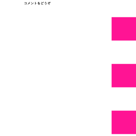
(『だ
コメントをどうぞ
い
す
き』
っ
て
こ
と
ば
も…)