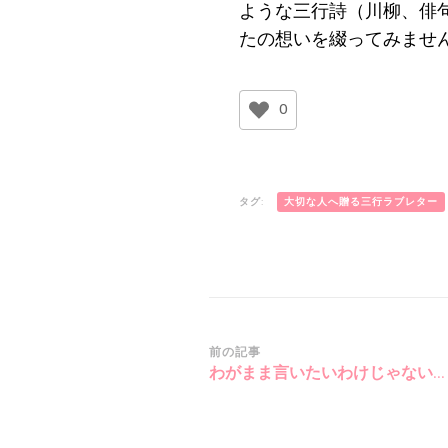
ような三行詩（川柳、俳
たの想いを綴ってみませ
0
タグ:
大切な人へ贈る三行ラブレター
投
前の記事
わがまま言いたいわけじゃない…
稿
ナ
ビ