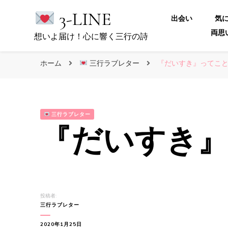
3-LINE
出会い
気
両思
想いよ届け！心に響く三行の詩
ホーム
三行ラブレター
『だいすき』ってこと
三行ラブレター
『だいすき』
投稿者:
三行ラブレター
2020年1月25日