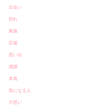
出会い
別れ
家族
応援
思い出
感謝
本気
気になる人
片思い