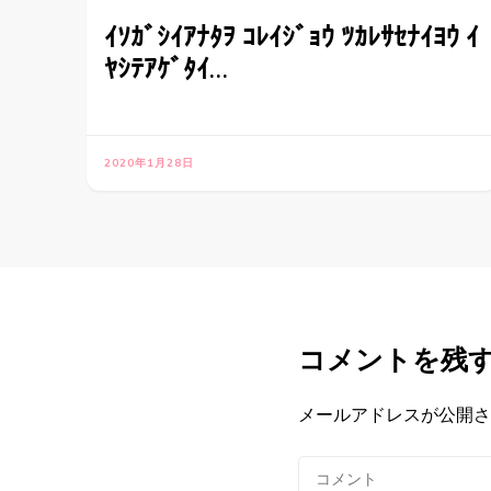
ｲｿｶﾞｼｲｱﾅﾀｦ ｺﾚｲｼﾞｮｳ ﾂｶﾚｻｾﾅｲﾖｳ ｲ
ﾔｼﾃｱｹﾞﾀｲ…
2020年1月28日
コメントを残
メールアドレスが公開さ