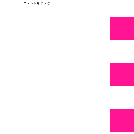
(「愛
コメントをどうぞ
し
て
る」
…)