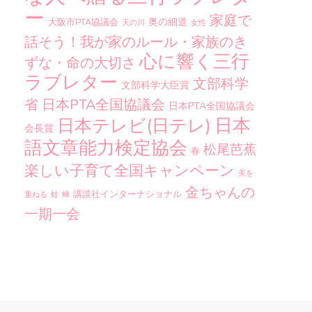
ー
家庭で
奥の細道
大阪市PTA協議会
天の川
女性
話そう！我が家のルール・家族のき
心に響く三行
ずな・命の大切さ
ラブレター
文部科学
文部科学大臣賞
省
日本PTA全国協議会
日本PTA全国協議会
日本
日本テレビ(日テレ)
会長賞
語文章能力検定協会
松尾芭蕉
春
楽しい子育て全国キャンペーン
美を
金ちゃんの
講談社インターナショナル
重ねる
蛙
蝉
一期一会