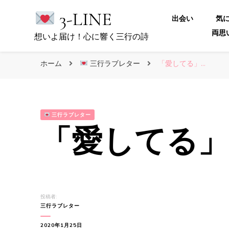
3-LINE
出会い
気
両思
想いよ届け！心に響く三行の詩
ホーム
三行ラブレター
「愛してる」…
三行ラブレター
「愛してる」
投稿者:
三行ラブレター
2020年1月25日