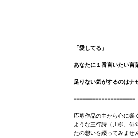
「愛してる」
あなたに１番言いたい言
足りない気がするのはナ
≡≡≡≡≡≡≡≡≡≡≡≡≡≡≡≡≡≡≡≡
応募作品の中から心に響く
ような三行詩（川柳、俳
たの想いを綴ってみませ