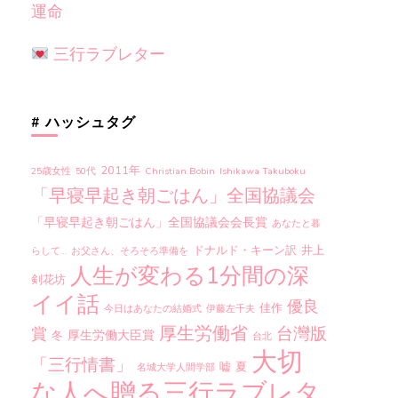
運命
三行ラブレター
# ハッシュタグ
2011年
25歳女性
50代
Christian Bobin
Ishikawa Takuboku
「早寝早起き朝ごはん」全国協議会
「早寝早起き朝ごはん」全国協議会会長賞
あなたと暮
ドナルド・キーン訳
井上
らして…
お父さん、そろそろ準備を
人生が変わる1分間の深
剣花坊
イイ話
優良
佳作
今日はあなたの結婚式
伊藤左千夫
厚生労働省
台灣版
賞
厚生労働大臣賞
冬
台北
大切
「三行情書」
嘘
夏
名城大学人間学部
な人へ贈る三行ラブレタ