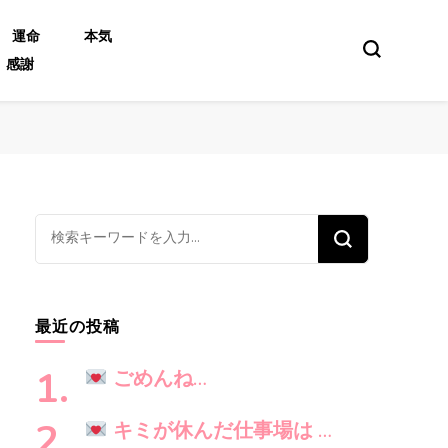
運命
本気
感謝
な
に
か
お
最近の投稿
探
し
ごめんね…
で
す
キミが休んだ仕事場は …