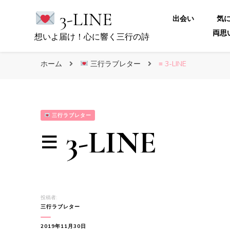
3-LINE
出会い
気
両思
想いよ届け！心に響く三行の詩
ホーム
三行ラブレター
≡ 3-LINE
三行ラブレター
≡ 3-LINE
投稿者:
三行ラブレター
2019年11月30日