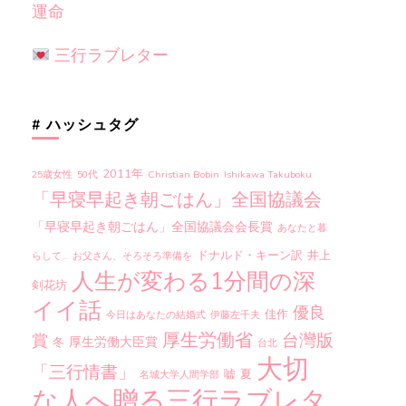
運命
三行ラブレター
# ハッシュタグ
2011年
25歳女性
50代
Christian Bobin
Ishikawa Takuboku
「早寝早起き朝ごはん」全国協議会
「早寝早起き朝ごはん」全国協議会会長賞
あなたと暮
ドナルド・キーン訳
井上
らして…
お父さん、そろそろ準備を
人生が変わる1分間の深
剣花坊
イイ話
優良
佳作
今日はあなたの結婚式
伊藤左千夫
厚生労働省
台灣版
賞
厚生労働大臣賞
冬
台北
大切
「三行情書」
嘘
夏
名城大学人間学部
な人へ贈る三行ラブレタ