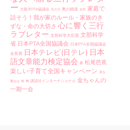
ー
家庭で
奥の細道
大阪市PTA協議会
天の川
女性
話そう！我が家のルール・家族のき
心に響く三行
ずな・命の大切さ
ラブレター
文部科学
文部科学大臣賞
省
日本PTA全国協議会
日本PTA全国協議会
日本
日本テレビ(日テレ)
会長賞
語文章能力検定協会
松尾芭蕉
春
楽しい子育て全国キャンペーン
美を
金ちゃんの
講談社インターナショナル
重ねる
蛙
蝉
一期一会