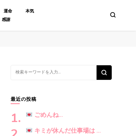
運命
本気
感謝
な
に
か
お
最近の投稿
探
し
ごめんね…
で
す
キミが休んだ仕事場は …