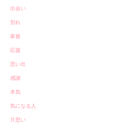
出会い
別れ
家族
応援
思い出
感謝
本気
気になる人
片思い