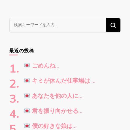
な
に
か
お
最近の投稿
探
し
ごめんね…
で
す
キミが休んだ仕事場は …
か
?
あなたを他の人に…
君を振り向かせる…
僕の好きな娘は…