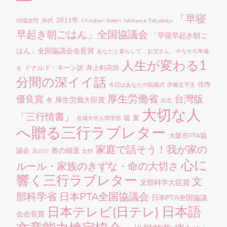
「早寝
2011年
25歳女性
50代
Christian Bobin
Ishikawa Takuboku
早起き朝ごはん」全国協議会
「早寝早起き朝ご
はん」全国協議会会長賞
あなたと暮らして…
お父さん、そろそろ準備
人生が変わる1
ドナルド・キーン訳
井上剣花坊
を
分間の深イイ話
佳作
今日はあなたの結婚式
伊藤左千夫
厚生労働省
台灣版
優良賞
厚生労働大臣賞
冬
台北
大切な人
「三行情書」
嘘
夏
名城大学人間学部
へ贈る三行ラブレター
大阪市PTA協
家庭で話そう！我が家の
奥の細道
議会
天の川
女性
心に
ルール・家族のきずな・命の大切さ
響く三行ラブレター
文
文部科学大臣賞
部科学省
日本PTA全国協議会
日本PTA全国協議
日本語
日本テレビ(日テレ)
会会長賞