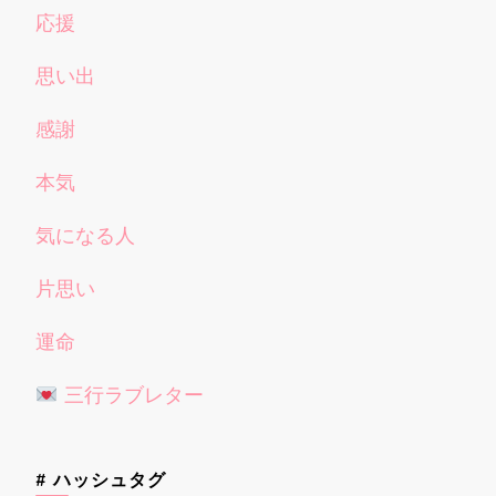
応援
思い出
感謝
本気
気になる人
片思い
運命
三行ラブレター
# ハッシュタグ