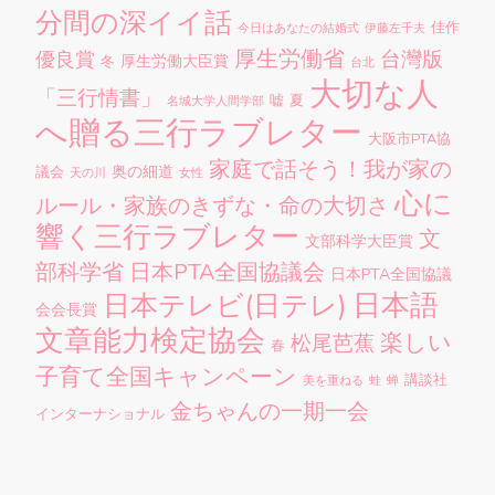
分間の深イイ話
佳作
今日はあなたの結婚式
伊藤左千夫
厚生労働省
台灣版
優良賞
厚生労働大臣賞
冬
台北
大切な人
「三行情書」
嘘
夏
名城大学人間学部
へ贈る三行ラブレター
大阪市PTA協
家庭で話そう！我が家の
奥の細道
議会
天の川
女性
心に
ルール・家族のきずな・命の大切さ
響く三行ラブレター
文
文部科学大臣賞
部科学省
日本PTA全国協議会
日本PTA全国協議
日本語
日本テレビ(日テレ)
会会長賞
文章能力検定協会
楽しい
松尾芭蕉
春
子育て全国キャンペーン
講談社
美を重ねる
蛙
蝉
金ちゃんの一期一会
インターナショナル