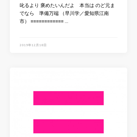
叱るより 褒めたいんだよ 本当は のど元ま
でなら 準備万端 （早川学／愛知県江南
市） ≡≡≡≡≡≡≡≡≡≡≡≡ …
2019年12月18日