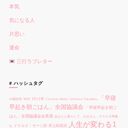
本気
気になる人
片思い
運命
三行ラブレター
# ハッシュタグ
「早寝
2011年
25歳女性
50代
Christian Bobin
Ishikawa Takuboku
早起き朝ごはん」全国協議会
「早寝早起き朝ご
はん」全国協議会会長賞
あなたと暮らして…
お父さん、そろそろ準備
人生が変わる1
ドナルド・キーン訳
井上剣花坊
を