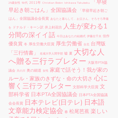
「早寝
2011年
25歳女性
50代
Christian Bobin
Ishikawa Takuboku
早起き朝ごはん」全国協議会
「早寝早起き朝ご
はん」全国協議会会長賞
あなたと暮らして…
お父さん、そろそろ準備
人生が変わる1
ドナルド・キーン訳
井上剣花坊
を
分間の深イイ話
佳作
今日はあなたの結婚式
伊藤左千夫
厚生労働省
台灣版
優良賞
厚生労働大臣賞
冬
台北
大切な人
「三行情書」
嘘
夏
名城大学人間学部
へ贈る三行ラブレター
大阪市PTA協
家庭で話そう！我が家の
奥の細道
議会
天の川
女性
心に
ルール・家族のきずな・命の大切さ
響く三行ラブレター
文
文部科学大臣賞
部科学省
日本PTA全国協議会
日本PTA全国協議
日本語
日本テレビ(日テレ)
会会長賞
文章能力検定協会
楽しい
松尾芭蕉
春