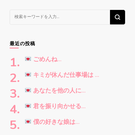
稿
ナ
な
ビ
に
ゲ
か
ー
お
最近の投稿
シ
探
ョ
し
ごめんね…
ン
で
す
キミが休んだ仕事場は …
か
?
あなたを他の人に…
君を振り向かせる…
僕の好きな娘は…