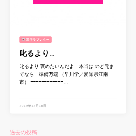
三行ラブレター
叱るより…
叱るより 褒めたいんだよ 本当は のど元ま
でなら 準備万端 （早川学／愛知県江南
市） ≡≡≡≡≡≡≡≡≡≡≡≡ …
2019年12月18日
投
過去の投稿