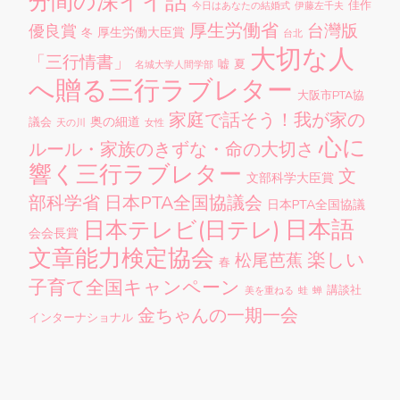
分間の深イイ話
佳作
今日はあなたの結婚式
伊藤左千夫
厚生労働省
台灣版
優良賞
厚生労働大臣賞
冬
台北
大切な人
「三行情書」
嘘
夏
名城大学人間学部
へ贈る三行ラブレター
大阪市PTA協
家庭で話そう！我が家の
奥の細道
議会
天の川
女性
心に
ルール・家族のきずな・命の大切さ
響く三行ラブレター
文
文部科学大臣賞
部科学省
日本PTA全国協議会
日本PTA全国協議
日本語
日本テレビ(日テレ)
会会長賞
文章能力検定協会
楽しい
松尾芭蕉
春
子育て全国キャンペーン
講談社
美を重ねる
蛙
蝉
金ちゃんの一期一会
インターナショナル