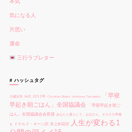
本気
気になる人
片思い
運命
三行ラブレター
# ハッシュタグ
「早寝
2011年
25歳女性
50代
Christian Bobin
Ishikawa Takuboku
早起き朝ごはん」全国協議会
「早寝早起き朝ご
はん」全国協議会会長賞
あなたと暮らして…
お父さん、そろそろ準備
人生が変わる1
ドナルド・キーン訳
井上剣花坊
を