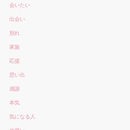
会いたい
出会い
別れ
家族
応援
思い出
感謝
本気
気になる人