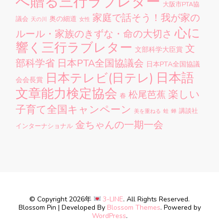
へ贈る三行ラブレター
大阪市PTA協
家庭で話そう！我が家の
奥の細道
議会
天の川
女性
心に
ルール・家族のきずな・命の大切さ
響く三行ラブレター
文
文部科学大臣賞
部科学省
日本PTA全国協議会
日本PTA全国協議
日本語
日本テレビ(日テレ)
会会長賞
文章能力検定協会
楽しい
松尾芭蕉
春
子育て全国キャンペーン
講談社
美を重ねる
蛙
蝉
金ちゃんの一期一会
インターナショナル
© Copyright 2026年
3-LINE
. All Rights Reserved.
Blossom Pin | Developed By
Blossom Themes
. Powered by
WordPress
.