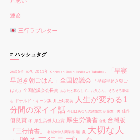
片思い
運命
三行ラブレター
# ハッシュタグ
「早寝
2011年
25歳女性
50代
Christian Bobin
Ishikawa Takuboku
早起き朝ごはん」全国協議会
「早寝早起き朝ご
はん」全国協議会会長賞
あなたと暮らして…
お父さん、そろそろ準備
人生が変わる1
ドナルド・キーン訳
井上剣花坊
を
分間の深イイ話
佳作
今日はあなたの結婚式
伊藤左千夫
厚生労働省
台灣版
優良賞
厚生労働大臣賞
冬
台北
大切な人
「三行情書」
嘘
夏
名城大学人間学部