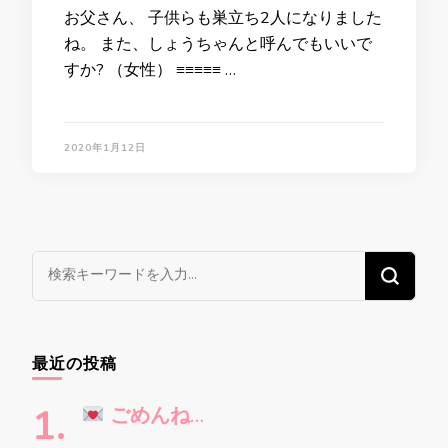
お父さん、 子供らも巣立ち2人になりました
ね。 また、しょうちゃんと呼んでもいいで
すか? （女性） ≡≡≡≡≡ …
2020年1月12日
な
に
か
お
最近の投稿
探
し
ごめんね…
で