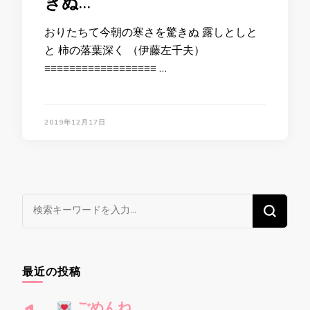
きぬ…
おりたちて今朝の寒さを驚きぬ 露しとしと
と 柿の落葉深く （伊藤左千夫）
≡≡≡≡≡≡≡≡≡≡≡≡≡≡≡≡≡≡ …
2019年12月17日
な
に
か
お
最近の投稿
探
し
ごめんね…