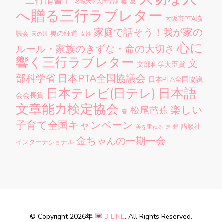
「三行情書」
嘘
夏
名城大学人間学部
へ贈る三行ラブレター
大阪市PTA協
家庭で話そう！我が家の
奥の細道
議会
天の川
女性
心に
ルール・家族のきずな・命の大切さ
響く三行ラブレター
文
文部科学大臣賞
部科学省
日本PTA全国協議会
日本PTA全国協議
日本語
日本テレビ(日テレ)
会会長賞
文章能力検定協会
楽しい
松尾芭蕉
春
子育て全国キャンペーン
講談社
美を重ねる
蛙
蝉
金ちゃんの一期一会
インターナショナル
© Copyright 2026年
3-LINE
. All Rights Reserved.