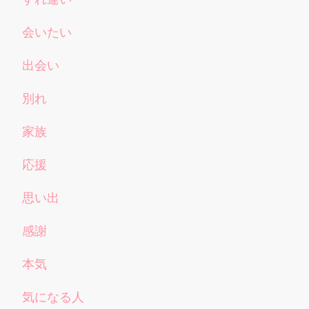
会いたい
出会い
別れ
家族
応援
思い出
感謝
本気
気になる人