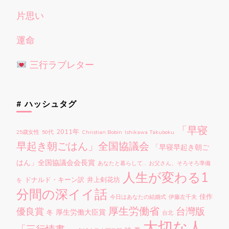
片思い
運命
三行ラブレター
# ハッシュタグ
「早寝
2011年
25歳女性
50代
Christian Bobin
Ishikawa Takuboku
早起き朝ごはん」全国協議会
「早寝早起き朝ご
はん」全国協議会会長賞
あなたと暮らして…
お父さん、そろそろ準備
人生が変わる1
ドナルド・キーン訳
井上剣花坊
を
分間の深イイ話
佳作
今日はあなたの結婚式
伊藤左千夫
厚生労働省
台灣版
優良賞
厚生労働大臣賞
冬
台北
大切な人